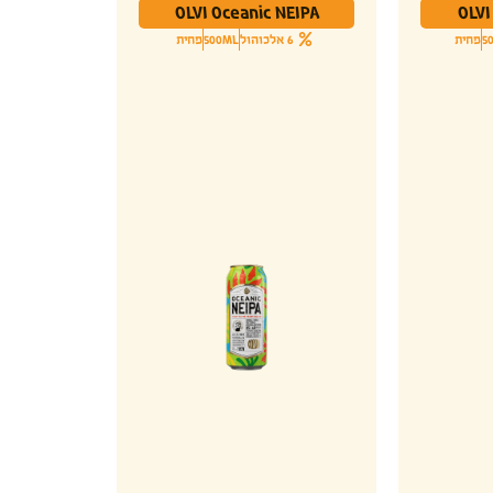
OLVI Oceanic NEIPA
OLVI
5
פחית
6 אלכוהול
500ML
פחית