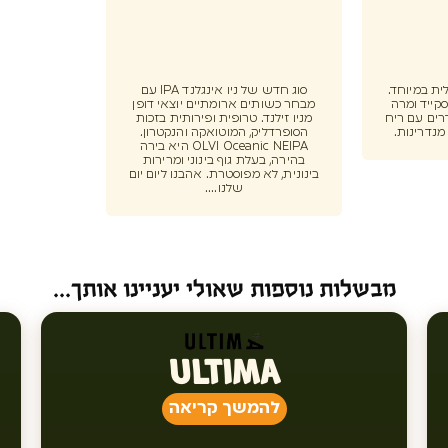
לית במיוחד.
סוג חדש של ניו אינגלנד IPA עם
סקייד ומרה
מבחר כשותים ארומתיים יוצאי דופן
דרים עם ריח
מניו זילנד. טרופית ופירותית בזכות
מנדרינות.
הסופרדליק, המוטואקה והנקטרון.
OLVI Oceanic NEIPA היא בירה
בהירה, בעלת גוף בינוני ומרירות
בינונית, לא מפוסטרת. אהבנו ליום יום
שלנו....
מבשלות נוספות שאולי יעניינו אותך...
ULTIMA
להמשך קריאה