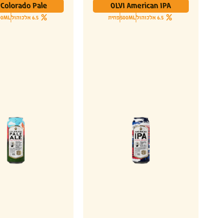
 Colorado Pale
OLVI American IPA
6.5 אלכוהול
500ML
פחית
6.5 אלכוהול
00ML