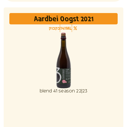
Aardbei Oogst 2021
747ML
בקבוק
blend 41 season 22|23