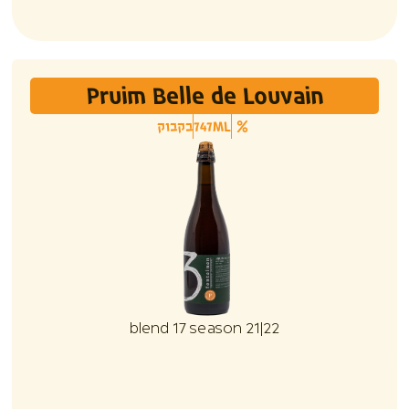
Pruim Belle de Louvain
747ML
בקבוק
blend 17 season 21|22