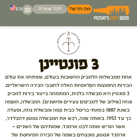
EN
מה חדש?
לכל שאלה
המבשלות של
דברו אי
3 פונטיינן
אחת ממבשלות הלמביק החשובות בעולם, שפתחה את עולם
הבירות החמוצות הקלאסיות האלה לחובבי הבירה הישראליים.
3 פונטיין היא מבשלה בלגית, המתמחה בייצור בירות למביק
וגוזה (שילוב של למביקים צעירים ומיושנים). המבשלה, הוקמה
בשנת 1887 בפאתי בריסל כבית קפה ומבשלת גוזה, ופעלה
כך עד 1953. באותה שנה, רכש את המבשלה גסטון דהבלדר,
אשר הוריש אותה לבנו ארמנד. שמותיהם של השניים –
ארמנד וגסטון, מונצחים בשמה של הבירה המיוחסת של