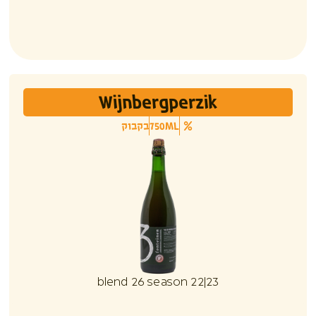
Wijnbergperzik
750ML
בקבוק
blend 26 season 22|23