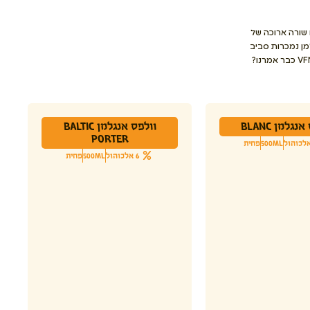
 שורה ארוכה של
מן נמכרות סביב
נגלמן BLANC
וולפס אנגלמן BALTIC
PORTER
500ML
פחית
6 אלכוהול
500ML
פחית