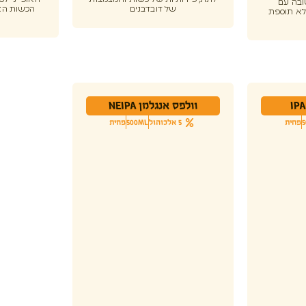
לתת, פירותיות של כשות וחמצמצות
האופייני לסג
ובה עם
של דובדבנים
הכשות הא
לא תוספת
וולפס אנגלמן NEIPA
פחית
5 אלכוהול
500ML
פחית