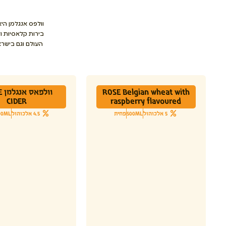
וולפס אנגלמן הי
בירות קלאסיות ו
העולם וגם בישראל 
ROSE Belgian wheat with
וו
CIDER
raspberry flavoured
5 אלכוהול
500ML
פחית
4.5 אלכוהול
00ML