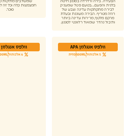
הצעירה. בירה ורדרדה בסגנון חיטה
שמשלבים מתיקות ט
בלגית והפעם...בטעם פטל שמעניק
חמצמצות קלה וכל זה ל
לבירה מתקתקות עדינה וצבע של
סוכר.
רוזה מטריף. הבירה מעוננת ובעלת
מרקם מלטף, מרירות עדינה ביותר
ותיבול נהדר שמאוד רלוונטי לסגנון.
וולפס אנגלמן APA
וולפס אנגלמן IPA
5 אלכוהול
500ML
פחית
6 אלכוהול
500ML