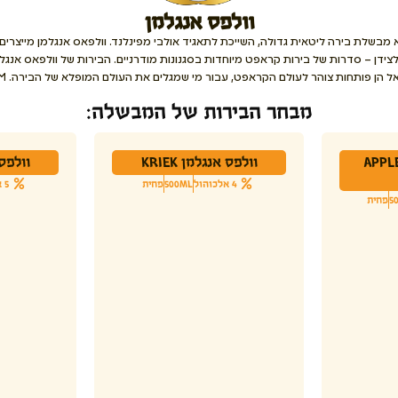
וולפס אנגלמן
א מבשלת בירה ליטאית גדולה, השייכת לתאגיד אולבי מפינלנד. וולפאס אנגלמן מייצרים
לצידן – סדרות של בירות קראפט מיוחדות בסגנונות מודרניים. הבירות של וולפאס אנגל
הן פותחות צוהר לעולם הקראפט, עבור מי שמגלים את העולם המופלא של הבירה. VFM כבר אמרנו?
מבחר הבירות של המבשלה:
לפאס אנגלמן APPLE
וולפס אנגלמן KRIEK
וולפס א
4 אלכוהול
500ML
פחית
5 אלכוהול
5
פחית