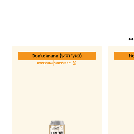
.
(באץ' חדש) Dunkelmann
5.2 אלכוהול
330ML
פחית