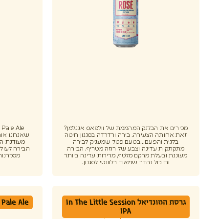
מכירים את הבלנק המהממת של וולפאס אנגלמן?
e
זאת אחותה הצעירה. בירה ורדרדה בסגנון חיטה
שאנחנו אוהב
בלגית והפעם...בטעם פטל שמעניק לבירה
מעודנת הו
מתקתקות עדינה וצבע של רוזה מטריף. הבירה
הבירה לעולם
מעוננת ובעלת מרקם מלטף, מרירות עדינה ביותר
מסקרנות
ותיבול נהדר שמאוד רלוונטי לסגנון.
גרסת המונדיאל In The Little Session
Pale Ale
IPA