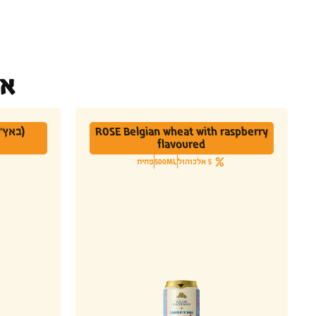
או
ROSE Belgian wheat with raspberry
flavoured
5 אלכוהול
500ML
פחית