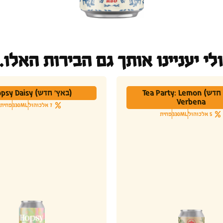
לי יעניינו אותך גם הבירות האלו..
(באץ' חדש) Tea Party: Lemon
(באץ' חדש) Hopsy Daisy
Verbena
7 אלכוהול
330ML
פחית
5 אלכוהול
330ML
פחית