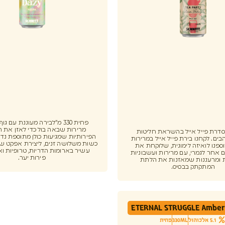
פחית 330 מ"לבירה מעוננת עם ג
מרירות שבאה בול כדי לאזן את 
Pale Al סדרת פייל אייל בהשראת חליטות
הפירותיות שמגיעות כולן מתוספת נדי
ים. לקחנו בירת פייל אייל במרירות
כשות משלושה זנים, ליצירת אפקט של
ספנו לואיזה לימונית, שלוקחת את
עשיר בארומות הדריות, טרופיות וא
 אחר לגמרי, עם מרירות ועשבוניות
פירות יער.
 ומרעננות שמאזנות את הלתת
המתקתק בבסיס.
ETERNAL STRUGGLE Amber 
5.1 אלכוהול
330ML
פחית