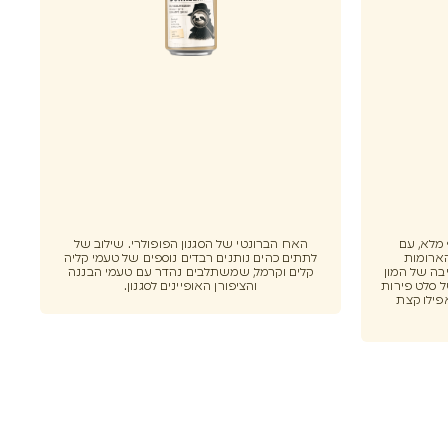
וף מלא, עם
האח הברונטי של הסגנון הפופולרי. שילוב של
הארומות
לתתים כהים נותנים רבדים נוספים של טעמי קליה
בה של המון
קלים וקרמל, שמשתלבים נהדר עם טעמי הבננה
 סלט פירות
והציפורן האופיינים לסגנון.
פילו קצת