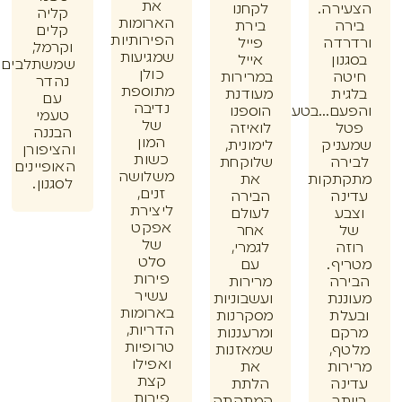
את
רה.
לקחנו
קליה
הארומות
ה
בירת
קלים
הפירותיות
דה
פייל
וקרמל,
שמגיעות
ון
אייל
שמשתלבים
כולן
ה
במרירות
נהדר
מתוספת
ית
מעודנת
עם
נדיבה
ם...בטעם
הוספנו
טעמי
של
ל
לואיזה
הבננה
המון
ניק
לימונית,
והציפורן
כשות
רה
שלוקחת
האופיינים
משלושה
תקות
את
לסגנון.
זנים,
נה
הבירה
ליצירת
ע
לעולם
אפקט
אחר
של
ה
לגמרי,
סלט
ף.
עם
פירות
רה
מרירות
עשיר
נת
ועשבוניות
בארומות
לת
מסקרנות
הדריות,
ם
ומרעננות
טרופיות
ף,
שמאזנות
ואפילו
ות
את
קצת
נה
הלתת
פירות