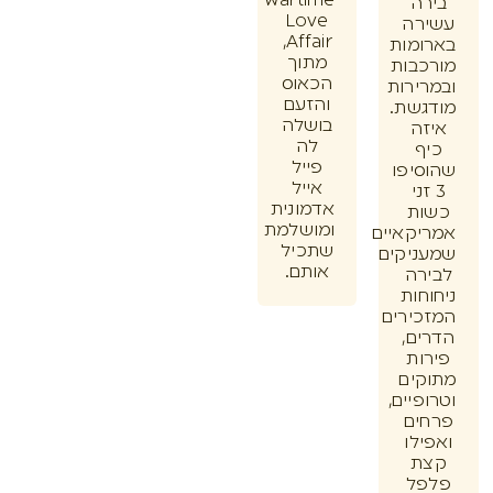
Wartime
ה
Love
רה
Affair,
מות
מתוך
בות
הכאוס
ירות
והזעם
שת.
בושלה
ה
לה
ף
פייל
יפו
אייל
זני
אדמונית
ת
ומושלמת
קאיים
שתכיל
יקים
אותם.
רה
חות
ירים
ם,
ות
ים
יים,
ים
לו
ת
ל