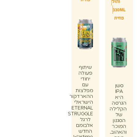
הול
33
ת
שיתוף
פעולה
יחודי
עם
ן
מפלצות
I
ההארדקור
א
הישראלי
סה
ETERNAL
ילה
STRUGGLE
לרגל
ון
אלבומם
כר
החדש
וב.