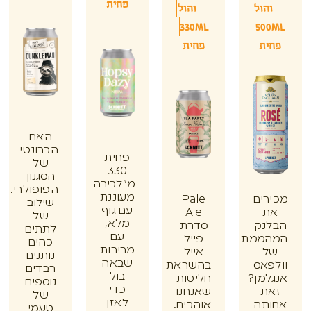
פחית
הול
והול
330ML
50
ת
פחית
האח
הברונטי
פחית
של
330
הסגנון
מ"לבירה
הפופולרי.
מעוננת
ים
Pale
שילוב
עם גוף
Ale
של
מלא,
נק
סדרת
לתתים
עם
ממת
פייל
כהים
מרירות
אייל
נותנים
שבאה
אס
בהשראת
רבדים
בול
מן?
חליטות
נוספים
כדי
ת
שאנחנו
של
לאזן
תה
אוהבים.
טעמי