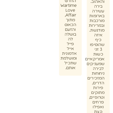
החדש
וב.
Wartime
ה
Love
רה
Affair,
מות
מתוך
בות
הכאוס
ירות
והזעם
שת.
בושלה
ה
לה
ף
פייל
יפו
אייל
זני
אדמונית
ת
ומושלמת
קאיים
שתכיל
יקים
אותם.
רה
חות
ירים
ם,
ות
ים
יים,
ים
לו
ת