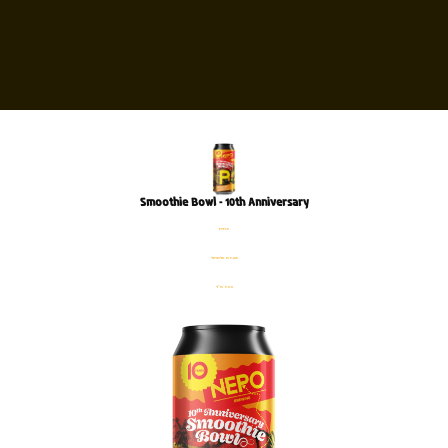
Smoothie Bowl – 10th Anniversary
פחית
%5.6% אלכוהול
500 מ׳׳ל