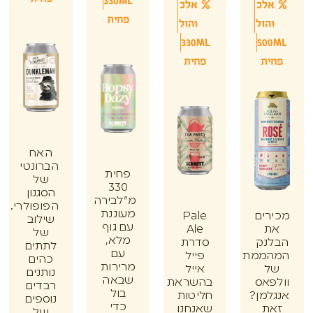
330ML
לכ
אלכ
פחית
הול
והול
330ML
50
ת
פחית
האח
הברונטי
פחית
של
330
הסגנון
מ"לבירה
הפופולרי.
מעוננת
ים
Pale
שילוב
עם גוף
Ale
של
מלא,
נק
סדרת
לתתים
עם
ממת
פייל
כהים
מרירות
אייל
נותנים
שבאה
אס
בהשראת
רבדים
בול
מן?
חליטות
נוספים
כדי
ת
שאנחנו