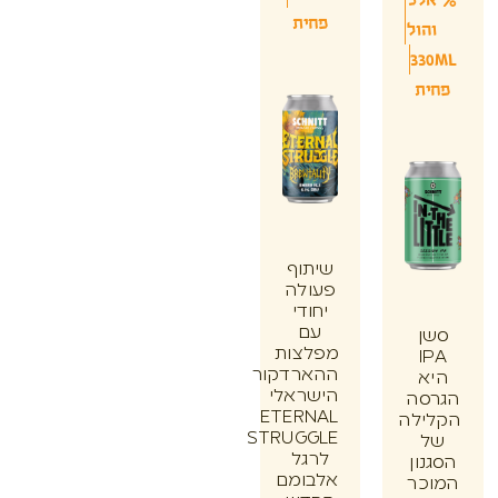
פחית
הול
33
ת
שיתוף
פעולה
יחודי
עם
ן
מפלצות
I
ההארדקור
א
הישראלי
סה
ETERNAL
ילה
STRUGGLE
לרגל
ון
אלבומם
כר