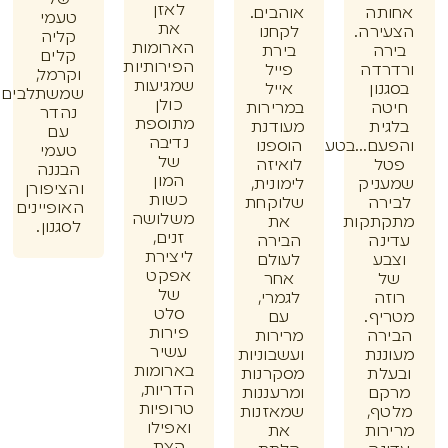
של
לאזן
תה
אוהבים.
טעמי
את
רה.
לקחנו
קליה
הארומות
ה
בירת
קלים
הפירותיות
דה
פייל
וקרמל,
שמגיעות
ון
אייל
שמשתלבים
כולן
ה
במרירות
נהדר
מתוספת
ית
מעודנת
עם
נדיבה
ם...בטעם
הוספנו
טעמי
של
ל
לואיזה
הבננה
המון
ניק
לימונית,
והציפורן
כשות
רה
שלוקחת
האופיינים
משלושה
תקות
את
לסגנון.
זנים,
נה
הבירה
ליצירת
ע
לעולם
אפקט
אחר
של
ה
לגמרי,
סלט
ף.
עם
פירות
רה
מרירות
עשיר
נת
ועשבוניות
בארומות
לת
מסקרנות
הדריות,
ם
ומרעננות
טרופיות
ף,
שמאזנות
ואפילו
ות
את