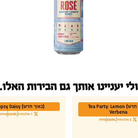
לי יעניינו אותך גם הבירות האלו..
(באץ' חדש) Tea Party: Lemon
(באץ' חדש) Hopsy Daisy
Verbena
7 אלכוהול
330ML
פחית
5 אלכוהול
330ML
פחית