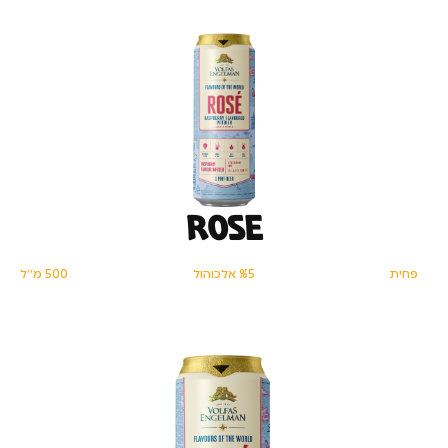
ROSE
פחית
%5 אלכוהול
500 מ׳׳ל