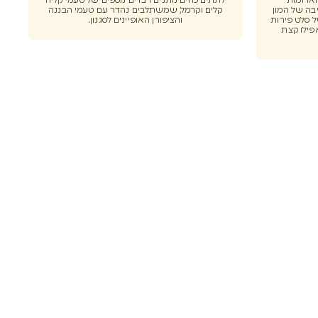
הארומות
לתתים כהים נותנים רבדים נוספים של טעמי קליה
בה של המון
קלים וקרמל, שמשתלבים נהדר עם טעמי הבננה
 סלט פירות
והציפורן האופיינים לסגנון.
פילו קצת