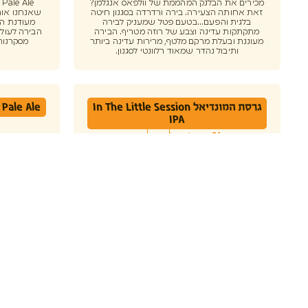
מכירים את הבלנק המהממת של וולפאס אנגלמן?
e
זאת אחותה הצעירה. בירה ורדרדה בסגנון חיטה
שאנחנו אוהב
בלגית והפעם...בטעם פטל שמעניק לבירה
מעודנת הו
מתקתקות עדינה וצבע של רוזה מטריף. הבירה
הבירה לעולם
מעוננת ובעלת מרקם מלטף, מרירות עדינה ביותר
מסקרנות
ותיבול נהדר שמאוד רלוונטי לסגנון.
גרסת המונדיאל In The Little Session
Pale Ale
IPA
4.5 אלכוהול
330ML
פחית