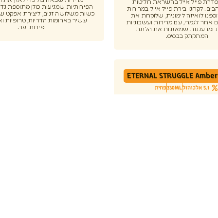
מרירות שבאה בול כדי לאזן את 
Pale Al סדרת פייל אייל בהשראת חליטות
הפירותיות שמגיעות כולן מתוספת נדי
ים. לקחנו בירת פייל אייל במרירות
כשות משלושה זנים, ליצירת אפקט של
ספנו לואיזה לימונית, שלוקחת את
עשיר בארומות הדריות, טרופיות וא
 אחר לגמרי, עם מרירות ועשבוניות
פירות יער.
 ומרעננות שמאזנות את הלתת
המתקתק בבסיס.
ETERNAL STRUGGLE Amber 
5.1 אלכוהול
330ML
פחית