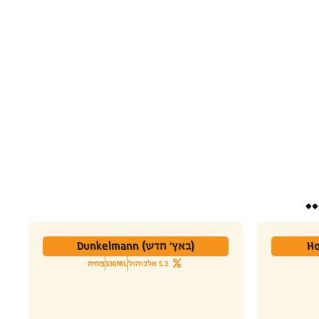
.
(באץ' חדש) Dunkelmann
5.2 אלכוהול
330ML
פחית