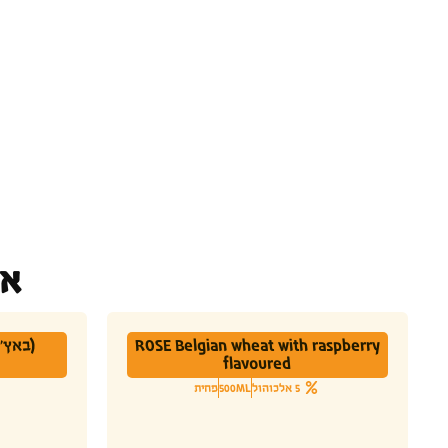
או
ROSE Belgian wheat with raspberry
flavoured
5 אלכוהול
500ML
פחית