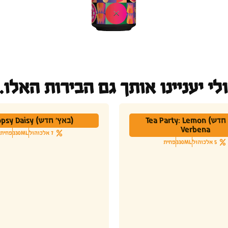
לי יעניינו אותך גם הבירות האלו..
(באץ' חדש) Tea Party: Lemon
(באץ' חדש) Hopsy Daisy
Verbena
7 אלכוהול
330ML
פחית
5 אלכוהול
330ML
פחית