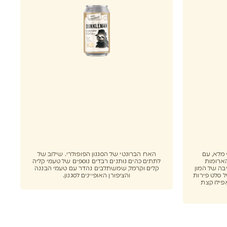
וף מלא, עם
האח הברונטי של הסגנון הפופולרי. שילוב של
הארומות
לתתים כהים נותנים רבדים נוספים של טעמי קליה
בה של המון
קלים וקרמל, שמשתלבים נהדר עם טעמי הבננה
 סלט פירות
והציפורן האופיינים לסגנון.
פילו קצת