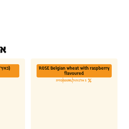
או
ROSE Belgian wheat with raspberry
flavoured
5 אלכוהול
500ML
פחית