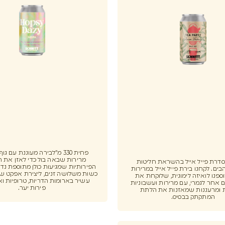
פחית 330 מ"לבירה מעוננת עם ג
מרירות שבאה בול כדי לאזן את 
Pale Al סדרת פייל אייל בהשראת חליטות
הפירותיות שמגיעות כולן מתוספת נדי
ים. לקחנו בירת פייל אייל במרירות
כשות משלושה זנים, ליצירת אפקט של
ספנו לואיזה לימונית, שלוקחת את
עשיר בארומות הדריות, טרופיות וא
 אחר לגמרי, עם מרירות ועשבוניות
פירות יער.
 ומרעננות שמאזנות את הלתת
המתקתק בבסיס.