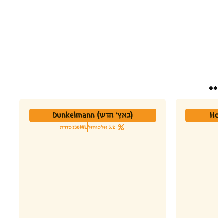
.
(באץ' חדש) Dunkelmann
5.2 אלכוהול
330ML
פחית