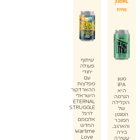
33
ת
שיתוף
פעולה
יחודי
עם
ן
מפלצות
I
ההארדקור
א
הישראלי
סה
ETERNAL
ילה
STRUGGLE
לרגל
ון
אלבומם
כר
החדש
וב.
Wartime
ה
Love
רה