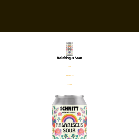
Malabisgus Sour
פחית
%5.5 אלכוהול
330 מ׳׳ל