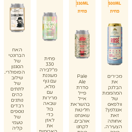
330ML
50
ת
פחית
האח
הברונטי
פחית
של
330
הסגנון
מ"לבירה
הפופולרי.
מעוננת
ים
Pale
שילוב
עם גוף
Ale
של
מלא,
נק
סדרת
לתתים
עם
ממת
פייל
כהים
מרירות
אייל
נותנים
שבאה
אס
בהשראת
רבדים
בול
מן?
חליטות
נוספים
כדי
ת
שאנחנו
של
לאזן
תה
אוהבים.
טעמי
את
רה.
לקחנו
קליה
הארומות