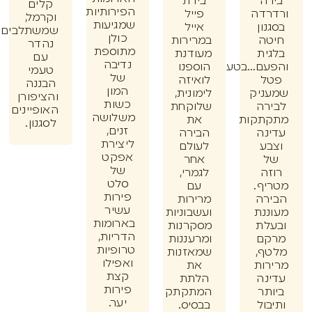
ה
בירת
קלים
הפירותיות
דה
פייל
וקרמל,
שמגיעות
ון
אייל
שמשתלבים
כולן
ה
במרירות
נהדר
מתוספת
ית
מעודנת
עם
נדיבה
ם...בטעם
הוספנו
טעמי
של
ל
לואיזה
הבננה
המון
ניק
לימונית,
והציפורן
כשות
רה
שלוקחת
האופיינים
משלושה
תקות
את
לסגנון.
זנים,
נה
הבירה
ליצירת
ע
לעולם
אפקט
אחר
של
ה
לגמרי,
סלט
ף.
עם
פירות
רה
מרירות
עשיר
נת
ועשבוניות
בארומות
לת
מסקרנות
הדריות,
ם
ומרעננות
טרופיות
ף,
שמאזנות
ואפילו
ות
את
קצת
נה
הלתת
פירות
תר
המתקתק
יער.
ול
בבסיס.