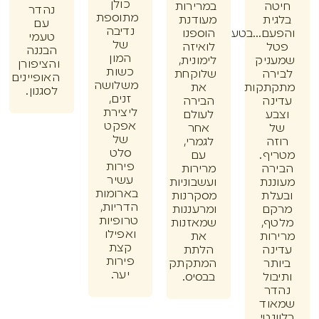
כולן
ה
במרירות
נהדר
מתוספת
ית
מעודנת
עם
נדיבה
ם...בטעם
הוספנו
טעמי
של
ל
לואיזה
הבננה
המון
ניק
לימונית,
והציפורן
כשות
רה
שלוקחת
האופיינים
משלושה
תקות
את
לסגנון.
זנים,
נה
הבירה
ליצירת
ע
לעולם
אפקט
אחר
של
ה
לגמרי,
סלט
ף.
עם
פירות
רה
מרירות
עשיר
נת
ועשבוניות
בארומות
לת
מסקרנות
הדריות,
ם
ומרעננות
טרופיות
ף,
שמאזנות
ואפילו
ות
את
קצת
נה
הלתת
פירות
תר
המתקתק
יער.
ול
בבסיס.
ר
וד
נטי