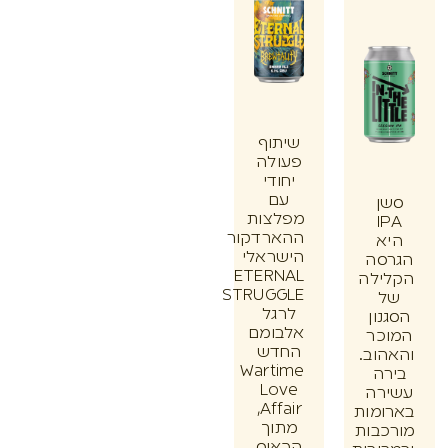
שיתוף
פעולה
יחודי
עם
ן
מפלצות
I
ההארדקור
א
הישראלי
סה
ETERNAL
ילה
STRUGGLE
לרגל
ון
אלבומם
כר
החדש
וב.
Wartime
ה
Love
רה
Affair,
מות
מתוך
בות
הכאוס