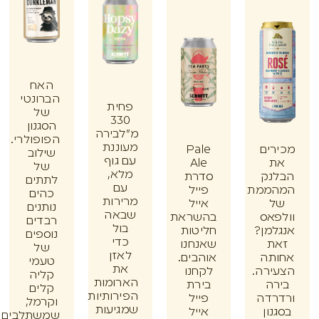
האח
הברונטי
פחית
של
330
הסגנון
מ"לבירה
הפופולרי.
מעוננת
ים
Pale
שילוב
עם גוף
Ale
של
מלא,
נק
סדרת
לתתים
עם
ממת
פייל
כהים
מרירות
אייל
נותנים
שבאה
אס
בהשראת
רבדים
בול
מן?
חליטות
נוספים
כדי
ת
שאנחנו
של
לאזן
תה
אוהבים.
טעמי
את
רה.
לקחנו
קליה
הארומות
ה
בירת
קלים
הפירותיות
דה
פייל
וקרמל,
שמגיעות
ון
אייל
שמשתלבים