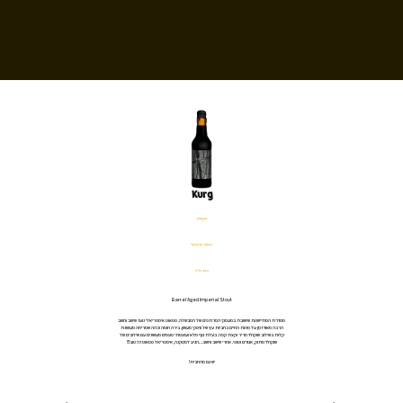
Kurg
בקבוק
%13.6 אלכוהול
330 מ׳׳ל
Barrel Aged Imperial Stout
מסדרת המתיישנות שיושבת במעמקי המרתפים של המבשלה. סטאוט אימפריאלי נועז שישב וחשב
הרבה מאוד זמן על מהות החיים בחביות עץ של וויסקי מעושן. בירה חומה וכהה שמריחה מעושנת
קלות בשילוב שוקולד מריר וקצת קפה. בעלת גוף מלא ועוצמתי טעמים מעושנים עם שילובים של
שוקולד מתוק, אגוזים וטופי. אחרי שישב וחשב…הגיע למסקנה, אימפריאל סטאוט זה טוב!!!
יש גם מהחבית!