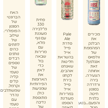
האח
הברונטי
פחית
של
330
הסגנון
מ"לבירה
הפופולרי.
מעוננת
ים
Pale
שילוב
עם גוף
Ale
של
מלא,
נק
סדרת
לתתים
עם
ממת
פייל
כהים
מרירות
אייל
נותנים
שבאה
אס
בהשראת
רבדים
בול
מן?
חליטות
נוספים
כדי
ת
שאנחנו
של
לאזן
תה
אוהבים.
טעמי
את
רה.
לקחנו
קליה
הארומות
ה
בירת
קלים
הפירותיות
דה
פייל
וקרמל,
שמגיעות
ון
אייל
שמשתלבים
כולן
ה
במרירות
נהדר
מתוספת
ית
מעודנת
עם
נדיבה
ם...בטעם
הוספנו
טעמי
של
ל
לואיזה