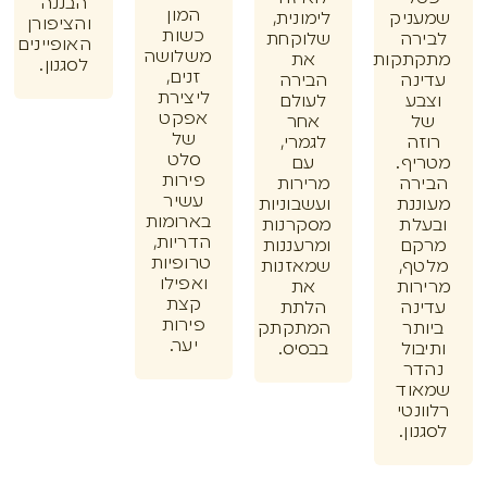
הבננה
המון
ניק
לימונית,
והציפורן
כשות
רה
שלוקחת
האופיינים
משלושה
תקות
את
לסגנון.
זנים,
נה
הבירה
ליצירת
ע
לעולם
אפקט
אחר
של
ה
לגמרי,
סלט
ף.
עם
פירות
רה
מרירות
עשיר
נת
ועשבוניות
בארומות
לת
מסקרנות
הדריות,
ם
ומרעננות
טרופיות
ף,
שמאזנות
ואפילו
ות
את
קצת
נה
הלתת
פירות
תר
המתקתק
יער.
ול
בבסיס.
ר
וד
נטי
ון.