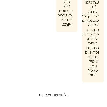
פייל
יפו
אייל
זני
אדמונית
ת
ומושלמת
קאיים
שתכיל
יקים
אותם.
רה
חות
ירים
ם,
ות
ים
יים,
ים
לו
ת
ל
ר.
כל הזכויות שמורות