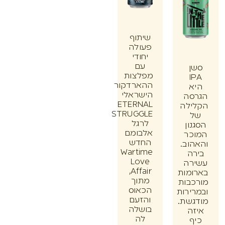
שיתוף
פעולה
יחודי
עם
ן
מפלצות
I
ההארדקור
א
הישראלי
סה
ETERNAL
ילה
STRUGGLE
לרגל
ון
אלבומם
כר
החדש
וב.
Wartime
ה
Love
רה
Affair,
מות
מתוך
בות
הכאוס
ירות
והזעם
שת.
בושלה
ה
לה
ף