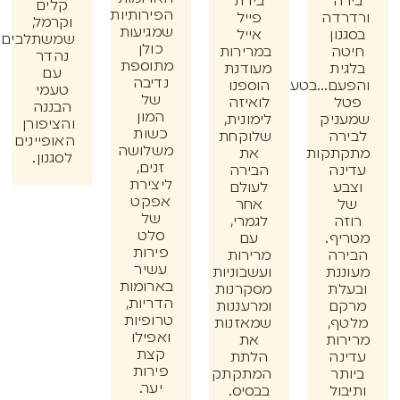
ה
בירת
קלים
הפירותיות
דה
פייל
וקרמל,
שמגיעות
ון
אייל
שמשתלבים
כולן
ה
במרירות
נהדר
מתוספת
ית
מעודנת
עם
נדיבה
ם...בטעם
הוספנו
טעמי
של
ל
לואיזה
הבננה
המון
ניק
לימונית,
והציפורן
כשות
רה
שלוקחת
האופיינים
משלושה
תקות
את
לסגנון.
זנים,
נה
הבירה
ליצירת
ע
לעולם
אפקט
אחר
של
ה
לגמרי,
סלט
ף.
עם
פירות
רה
מרירות
עשיר
נת
ועשבוניות
בארומות
לת
מסקרנות
הדריות,
ם
ומרעננות
טרופיות
ף,
שמאזנות
ואפילו
ות
את
קצת
נה
הלתת
פירות
תר
המתקתק
יער.
ול
בבסיס.