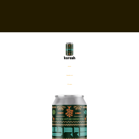
koreah
פחית
%5 אלכוהול
330 מ׳׳ל