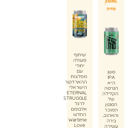
33
ת
שיתוף
פעולה
יחודי
עם
ן
מפלצות
I
ההארדקור
א
הישראלי
סה
ETERNAL
ילה
STRUGGLE
לרגל
ון
אלבומם
כר
החדש
וב.
Wartime
ה
Love
רה