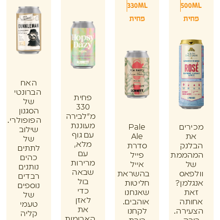
330ML
50
ת
פחית
האח
הברונטי
פחית
של
330
הסגנון
מ"לבירה
הפופולרי.
מעוננת
ים
Pale
שילוב
עם גוף
Ale
של
מלא,
נק
סדרת
לתתים
עם
ממת
פייל
כהים
מרירות
אייל
נותנים
שבאה
אס
בהשראת
רבדים
בול
מן?
חליטות
נוספים
כדי
ת
שאנחנו
של
לאזן
תה
אוהבים.
טעמי
את
רה.
לקחנו
קליה
הארומות