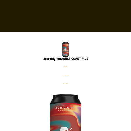
Journey 1000WEST COAST PILS
פחית
%4.6 אלכוהול
440 מ׳׳ל