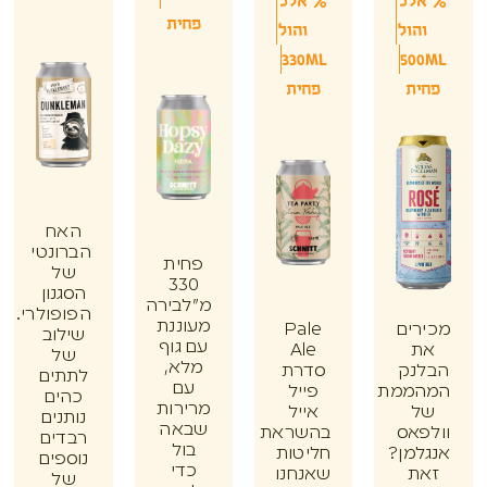
לכ
אלכ
פחית
הול
והול
330ML
50
ת
פחית
האח
הברונטי
פחית
של
330
הסגנון
מ"לבירה
הפופולרי.
מעוננת
ים
Pale
שילוב
עם גוף
Ale
של
מלא,
נק
סדרת
לתתים
עם
ממת
פייל
כהים
מרירות
אייל
נותנים
שבאה
אס
בהשראת
רבדים
בול
מן?
חליטות
נוספים
כדי
ת
שאנחנו
של