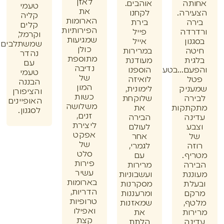
לאזן
תה
אוהבים.
טעמי
את
רה.
לקחנו
קליה
הארומות
ה
בירת
קלים
הפירותיות
דה
פייל
וקרמל,
שמגיעות
ון
אייל
שמשתלבים
כולן
ה
במרירות
נהדר
מתוספת
ית
מעודנת
עם
נדיבה
ם...בטעם
הוספנו
טעמי
של
ל
לואיזה
הבננה
המון
ניק
לימונית,
והציפורן
כשות
רה
שלוקחת
האופיינים
משלושה
תקות
את
לסגנון.
זנים,
נה
הבירה
ליצירת
ע
לעולם
אפקט
אחר
של
ה
לגמרי,
סלט
ף.
עם
פירות
רה
מרירות
עשיר
נת
ועשבוניות
בארומות
לת
מסקרנות
הדריות,
ם
ומרעננות
טרופיות
ף,
שמאזנות
ואפילו
ות
את
קצת
נה
הלתת