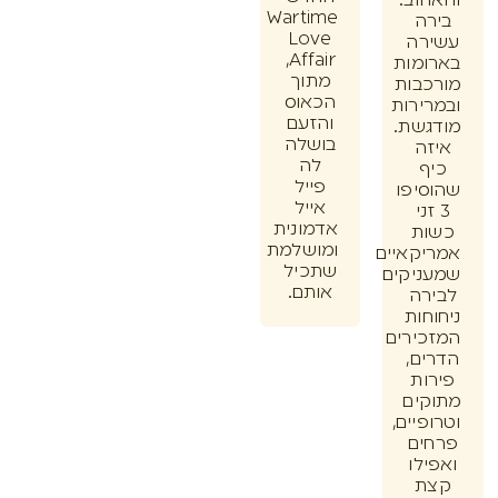
וב.
Wartime
ה
Love
רה
Affair,
מות
מתוך
בות
הכאוס
ירות
והזעם
שת.
בושלה
ה
לה
ף
פייל
יפו
אייל
זני
אדמונית
ת
ומושלמת
קאיים
שתכיל
יקים
אותם.
רה
חות
ירים
ם,
ות
ים
יים,
ים
לו
ת