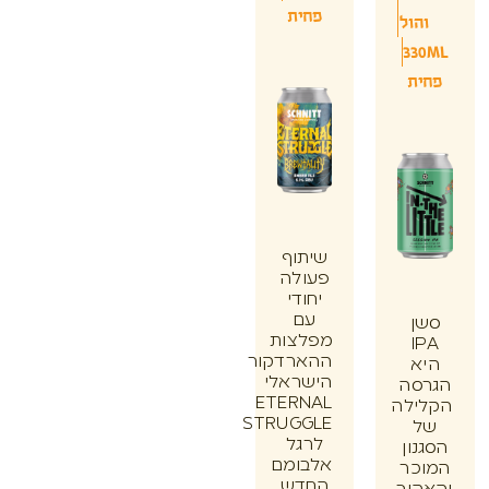
פחית
הול
33
ת
שיתוף
פעולה
יחודי
עם
ן
מפלצות
I
ההארדקור
א
הישראלי
סה
ETERNAL
ילה
STRUGGLE
לרגל
ון
אלבומם
כר
החדש