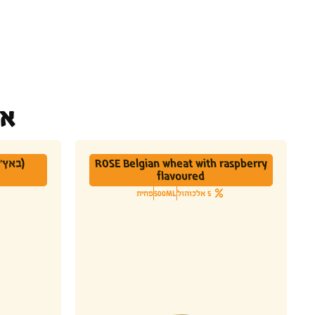
או
ROSE Belgian wheat with raspberry
flavoured
5 אלכוהול
500ML
פחית