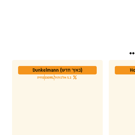
.
(באץ' חדש) Dunkelmann
5.2 אלכוהול
330ML
פחית