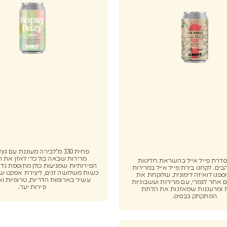
פחית 330 מ"לבירה מעוננת עם ג
מרירות שבאה בול כדי לאזן את 
Pale Al סדרת פייל אייל בהשראת חליטות
הפירותיות שמגיעות כולן מתוספת נדי
ים. לקחנו בירת פייל אייל במרירות
כשות משלושה זנים, ליצירת אפקט של
ספנו לואיזה לימונית, שלוקחת את
עשיר בארומות הדריות, טרופיות וא
 אחר לגמרי, עם מרירות ועשבוניות
פירות יער.
 ומרעננות שמאזנות את הלתת
המתקתק בבסיס.