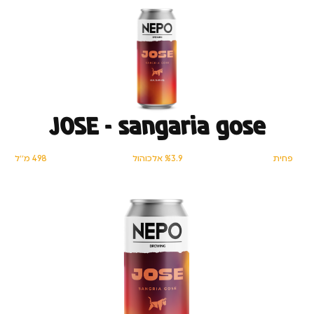
JOSE – sangaria gose
פחית
%3.9 אלכוהול
498 מ׳׳ל