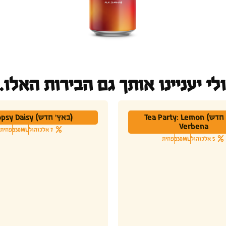
לי יעניינו אותך גם הבירות האלו..
(באץ' חדש) Tea Party: Lemon
(באץ' חדש) Hopsy Daisy
Verbena
7 אלכוהול
330ML
פחית
5 אלכוהול
330ML
פחית