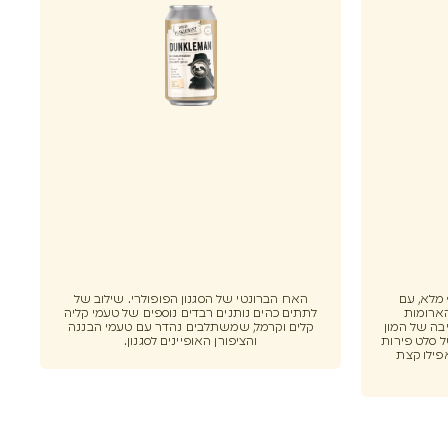
וף מלא, עם
האח הברונטי של הסגנון הפופולרי. שילוב של
הארומות
לתתים כהים נותנים רבדים נוספים של טעמי קליה
בה של המון
קלים וקרמל, שמשתלבים נהדר עם טעמי הבננה
 סלט פירות
והציפורן האופיינים לסגנון.
פילו קצת