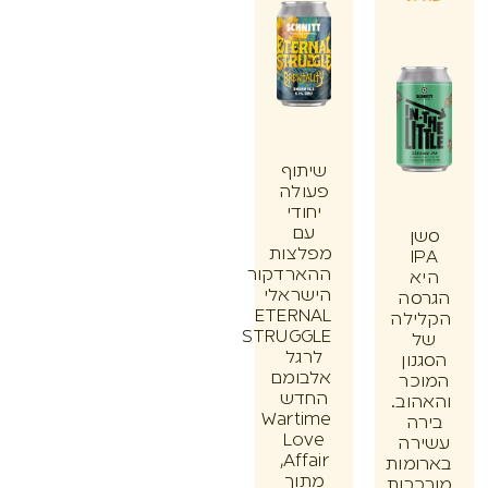
שיתוף
פעולה
יחודי
עם
ן
מפלצות
I
ההארדקור
א
הישראלי
סה
ETERNAL
ילה
STRUGGLE
לרגל
ון
אלבומם
כר
החדש
וב.
Wartime
ה
Love
רה
Affair,
מות
מתוך
בות