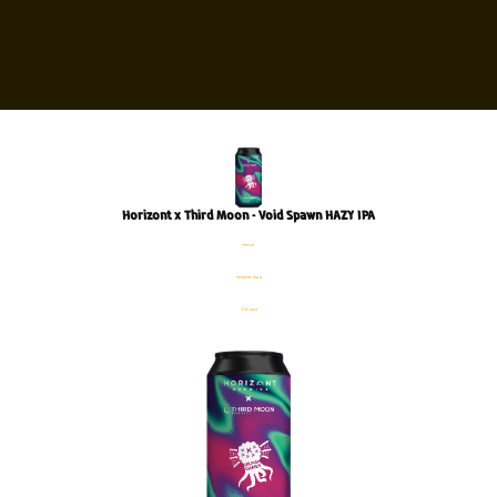
Horizont x Third Moon – Void Spawn HAZY IPA
פחית
%6.3 אלכוהול
440 מ׳׳ל