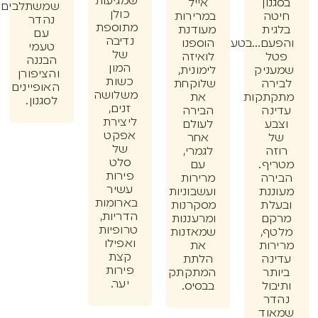
שמגיעות
ון
אייל
שמשתלבים
כולן
ה
במרירות
נהדר
מתוספת
ית
מעודנת
עם
נדיבה
ם...בטעם
הוספנו
טעמי
של
ל
לואיזה
הבננה
המון
ניק
לימונית,
והציפורן
כשות
רה
שלוקחת
האופיינים
משלושה
תקות
את
לסגנון.
זנים,
נה
הבירה
ליצירת
ע
לעולם
אפקט
אחר
של
ה
לגמרי,
סלט
ף.
עם
פירות
רה
מרירות
עשיר
נת
ועשבוניות
בארומות
לת
מסקרנות
הדריות,
ם
ומרעננות
טרופיות
ף,
שמאזנות
ואפילו
ות
את
קצת
נה
הלתת
פירות
תר
המתקתק
יער.
ול
בבסיס.
ר
וד