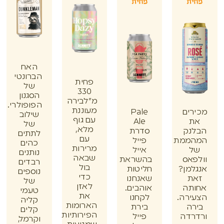
ת
פחית
האח
הברונטי
פחית
של
330
הסגנון
מ"לבירה
הפופולרי.
מעוננת
ים
Pale
שילוב
עם גוף
Ale
של
מלא,
נק
סדרת
לתתים
עם
ממת
פייל
כהים
מרירות
אייל
נותנים
שבאה
אס
בהשראת
רבדים
בול
מן?
חליטות
נוספים
כדי
ת
שאנחנו
של
לאזן
תה
אוהבים.
טעמי
את
רה.
לקחנו
קליה
הארומות
ה
בירת
קלים
הפירותיות
דה
פייל
וקרמל,