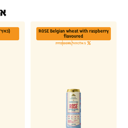
או
ROSE Belgian wheat with raspberry
flavoured
5 אלכוהול
500ML
פחית