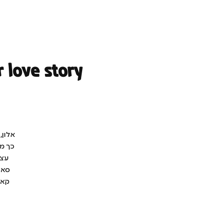
 love story
אלון,
כך מג
עצמ
סאו
קאר