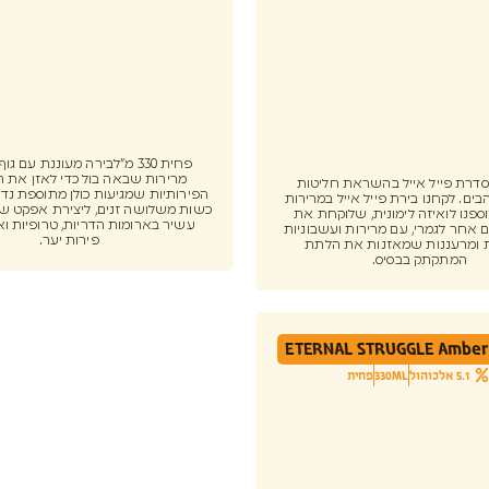
פחית 330 מ"לבירה מעוננת עם ג
מרירות שבאה בול כדי לאזן את 
Pale Al סדרת פייל אייל בהשראת חליטות
הפירותיות שמגיעות כולן מתוספת נדי
ים. לקחנו בירת פייל אייל במרירות
כשות משלושה זנים, ליצירת אפקט של
ספנו לואיזה לימונית, שלוקחת את
עשיר בארומות הדריות, טרופיות וא
 אחר לגמרי, עם מרירות ועשבוניות
פירות יער.
 ומרעננות שמאזנות את הלתת
המתקתק בבסיס.
ETERNAL STRUGGLE Amber 
5.1 אלכוהול
330ML
פחית