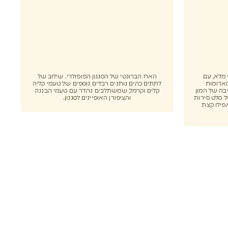
וף מלא, עם
האח הברונטי של הסגנון הפופולרי. שילוב של
הארומות
לתתים כהים נותנים רבדים נוספים של טעמי קליה
בה של המון
קלים וקרמל, שמשתלבים נהדר עם טעמי הבננה
 סלט פירות
והציפורן האופיינים לסגנון.
פילו קצת