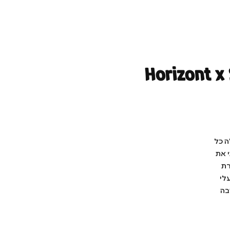
Horizont x
ה כל
י את
רת
לי
בה