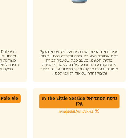
מכירים את הבלנק המהממת של וולפאס אנגלמן?
e
זאת אחותה הצעירה. בירה ורדרדה בסגנון חיטה
שאנחנו אוהב
בלגית והפעם...בטעם פטל שמעניק לבירה
מעודנת הו
מתקתקות עדינה וצבע של רוזה מטריף. הבירה
הבירה לעולם
מעוננת ובעלת מרקם מלטף, מרירות עדינה ביותר
מסקרנות
ותיבול נהדר שמאוד רלוונטי לסגנון.
גרסת המונדיאל In The Little Session
Pale Ale
IPA
4.5 אלכוהול
330ML
פחית