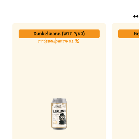
.
(באץ' חדש) Dunkelmann
5.2 אלכוהול
330ML
פחית