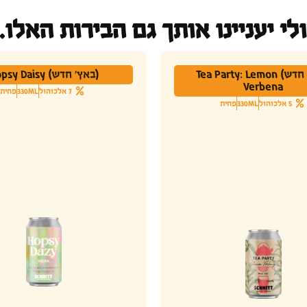
לי יעניינו אותך גם הבירות האלו..
(באץ' חדש) Tea Party: Lemon
(באץ' חדש) Hopsy Daisy
Verbena
7 אלכוהול
330ML
פחית
5 אלכוהול
330ML
פחית