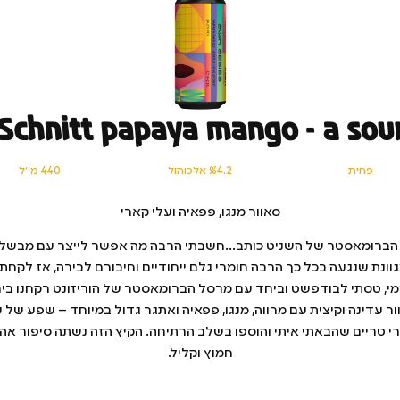
 Schnitt papaya mango – a sour
פחית
%4.2 אלכוהול
440 מ׳׳ל
סאוור מנגו, פפאיה ועלי קארי
 הברומאסטר של השניט כותב…חשבתי הרבה מה אפשר לייצר עם מבשל
וונת שנגעה בכל כך הרבה חומרי גלם ייחודיים וחיבורם לבירה, אז לקחת
י, טסתי לבודפשט וביחד עם מרסל הברומאסטר של הוריזונט רקחנו בי
ור עדינה וקיצית עם מרווה, מנגו, פפאיה ואתגר גדול במיוחד – שפע של ע
י טריים שהבאתי איתי והוספו בשלב הרתיחה. הקיץ הזה נשתה סיפור אה
חמוץ וקליל.