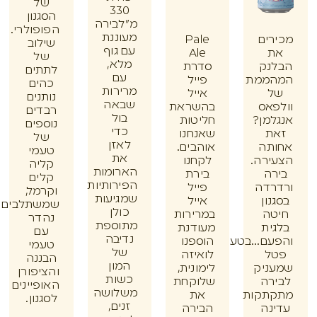
של
330
הסגנון
מ"לבירה
הפופולרי.
מעוננת
ים
Pale
שילוב
עם גוף
Ale
של
מלא,
נק
סדרת
לתתים
עם
ממת
פייל
כהים
מרירות
אייל
נותנים
שבאה
אס
בהשראת
רבדים
בול
מן?
חליטות
נוספים
כדי
ת
שאנחנו
של
לאזן
תה
אוהבים.
טעמי
את
רה.
לקחנו
קליה
הארומות
ה
בירת
קלים
הפירותיות
דה
פייל
וקרמל,
שמגיעות
ון
אייל
שמשתלבים
כולן
ה
במרירות
נהדר
מתוספת
ית
מעודנת
עם
נדיבה
ם...בטעם
הוספנו
טעמי
של
ל
לואיזה
הבננה
המון
ניק
לימונית,
והציפורן
כשות
רה
שלוקחת
האופיינים
משלושה
תקות
את
לסגנון.
זנים,
נה
הבירה