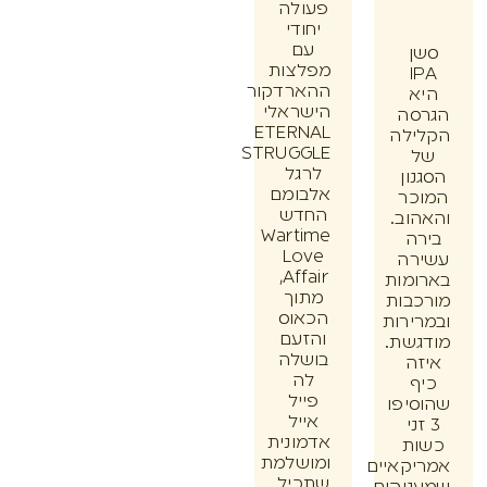
פעולה
יחודי
עם
ן
מפלצות
I
ההארדקור
א
הישראלי
סה
ETERNAL
ילה
STRUGGLE
לרגל
ון
אלבומם
כר
החדש
וב.
Wartime
ה
Love
רה
Affair,
מות
מתוך
בות
הכאוס
ירות
והזעם
שת.
בושלה
ה
לה
ף
פייל
יפו
אייל
זני
אדמונית
ת
ומושלמת
קאיים
שתכיל