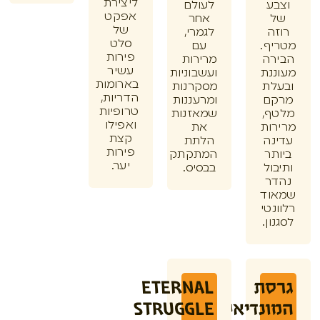
ליצירת
ע
לעולם
אפקט
אחר
של
ה
לגמרי,
סלט
ף.
עם
פירות
רה
מרירות
עשיר
נת
ועשבוניות
בארומות
לת
מסקרנות
הדריות,
ם
ומרעננות
טרופיות
ף,
שמאזנות
ואפילו
ות
את
קצת
נה
הלתת
פירות
תר
המתקתק
יער.
ול
בבסיס.
ר
וד
נטי
ון.
סת
ETERNAL
ונדיאל
STRUGGLE