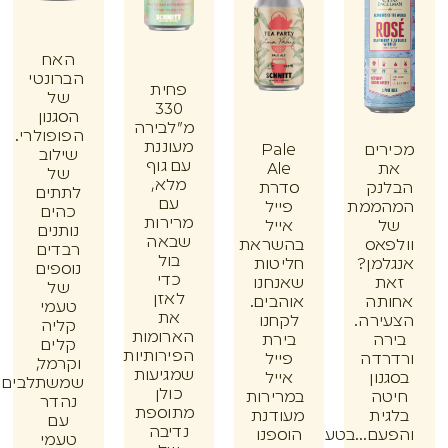
האח
הברונטי
פחית
של
330
הסגנון
מ"לבירה
הפופולרי.
מעוננת
ים
Pale
שילוב
עם גוף
Ale
של
מלא,
נק
סדרת
לתתים
עם
ממת
פייל
כהים
מרירות
אייל
נותנים
שבאה
אס
בהשראת
רבדים
בול
מן?
חליטות
נוספים
כדי
ת
שאנחנו
של
לאזן
תה
אוהבים.
טעמי
את
רה.
לקחנו
קליה
הארומות
ה
בירת
קלים
הפירותיות
דה
פייל
וקרמל,
שמגיעות
ון
אייל
שמשתלבים
כולן
ה
במרירות
נהדר
מתוספת
ית
מעודנת
עם
נדיבה
ם...בטעם
הוספנו
טעמי