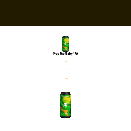
Hop Me Baby IPA
פחית
%5.5 אלכוהול
440 מ׳׳ל