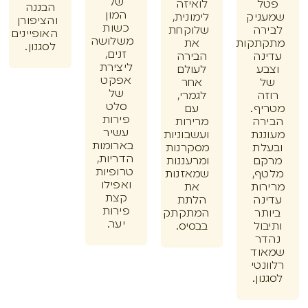
של
ל
לואיזה
הבננה
המון
ניק
לימונית,
והציפורן
כשות
רה
שלוקחת
האופיינים
משלושה
תקות
את
לסגנון.
זנים,
נה
הבירה
ליצירת
ע
לעולם
אפקט
אחר
של
ה
לגמרי,
סלט
ף.
עם
פירות
רה
מרירות
עשיר
נת
ועשבוניות
בארומות
לת
מסקרנות
הדריות,
ם
ומרעננות
טרופיות
ף,
שמאזנות
ואפילו
ות
את
קצת
נה
הלתת
פירות
תר
המתקתק
יער.
ול
בבסיס.
ר
וד
נטי
ון.