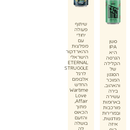
שיתוף
פעולה
יחודי
עם
ן
מפלצות
I
ההארדקור
א
הישראלי
סה
ETERNAL
ילה
STRUGGLE
לרגל
ון
אלבומם
כר
החדש
וב.
Wartime
ה
Love
רה
Affair,
מות
מתוך
בות
הכאוס
ירות
והזעם
שת.
בושלה
ה
לה