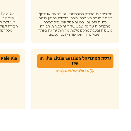
מכירים את הבלנק המהממת של וולפאס אנגלמן?
e
זאת אחותה הצעירה. בירה ורדרדה בסגנון חיטה
שאנחנו אוהב
בלגית והפעם...בטעם פטל שמעניק לבירה
מעודנת הו
מתקתקות עדינה וצבע של רוזה מטריף. הבירה
הבירה לעולם
מעוננת ובעלת מרקם מלטף, מרירות עדינה ביותר
מסקרנות
ותיבול נהדר שמאוד רלוונטי לסגנון.
גרסת המונדיאל In The Little Session
Pale Ale
IPA
4.5 אלכוהול
330ML
פחית