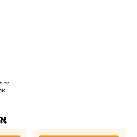
איי פ
ארו
או