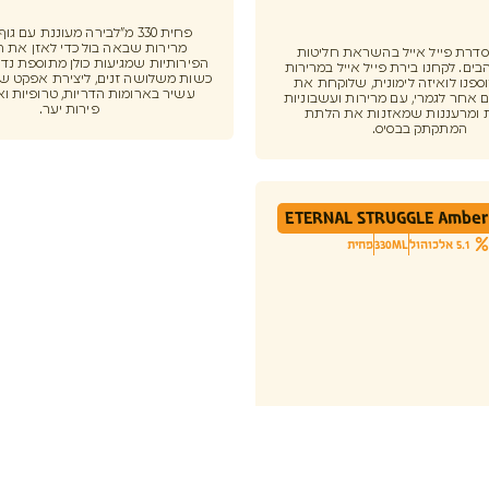
פחית 330 מ"לבירה מעוננת עם ג
מרירות שבאה בול כדי לאזן את 
Pale Al סדרת פייל אייל בהשראת חליטות
הפירותיות שמגיעות כולן מתוספת נדי
ים. לקחנו בירת פייל אייל במרירות
כשות משלושה זנים, ליצירת אפקט של
ספנו לואיזה לימונית, שלוקחת את
עשיר בארומות הדריות, טרופיות וא
 אחר לגמרי, עם מרירות ועשבוניות
פירות יער.
 ומרעננות שמאזנות את הלתת
המתקתק בבסיס.
ETERNAL STRUGGLE Amber 
5.1 אלכוהול
330ML
פחית