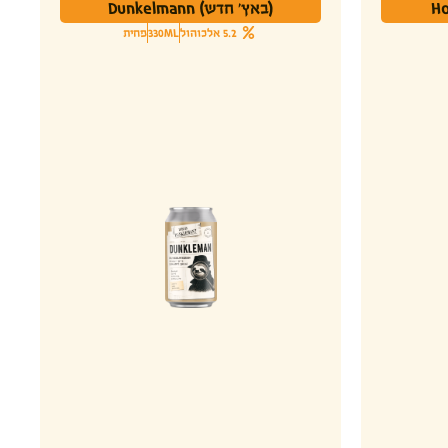
(באץ' חדש) Dunkelmann
5.2 אלכוהול
330ML
פחית