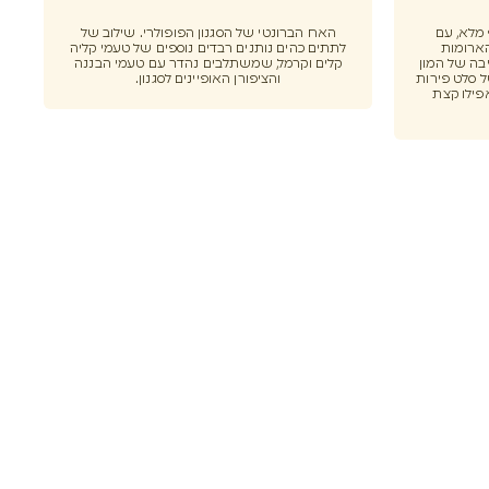
וף מלא, עם
האח הברונטי של הסגנון הפופולרי. שילוב של
הארומות
לתתים כהים נותנים רבדים נוספים של טעמי קליה
בה של המון
קלים וקרמל, שמשתלבים נהדר עם טעמי הבננה
 סלט פירות
והציפורן האופיינים לסגנון.
פילו קצת