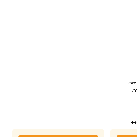
ימה.
ה.
.