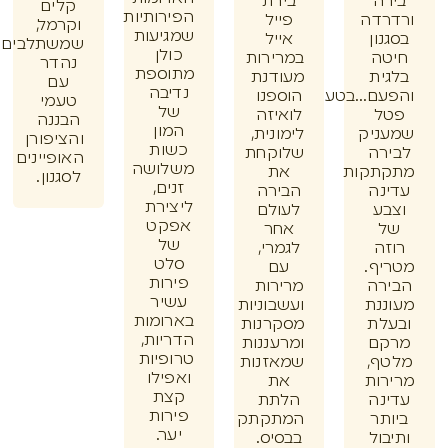
ה
בירת
קלים
הפירותיות
דה
פייל
וקרמל,
שמגיעות
ון
אייל
שמשתלבים
כולן
ה
במרירות
נהדר
מתוספת
ית
מעודנת
עם
נדיבה
ם...בטעם
הוספנו
טעמי
של
ל
לואיזה
הבננה
המון
ניק
לימונית,
והציפורן
כשות
רה
שלוקחת
האופיינים
משלושה
תקות
את
לסגנון.
זנים,
נה
הבירה
ליצירת
ע
לעולם
אפקט
אחר
של
ה
לגמרי,
סלט
ף.
עם
פירות
רה
מרירות
עשיר
נת
ועשבוניות
בארומות
לת
מסקרנות
הדריות,
ם
ומרעננות
טרופיות
ף,
שמאזנות
ואפילו
ות
את
קצת
נה
הלתת
פירות
תר
המתקתק
יער.
ול
בבסיס.