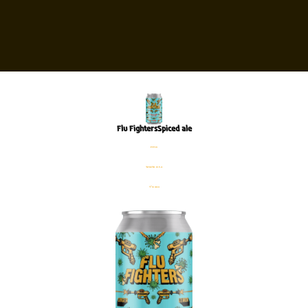
Flu FightersSpiced ale
פחית
%5.2 אלכוהול
330 מ׳׳ל