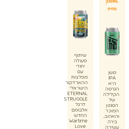
33
ת
שיתוף
פעולה
יחודי
עם
ן
מפלצות
I
ההארדקור
א
הישראלי
סה
ETERNAL
ילה
STRUGGLE
לרגל
ון
אלבומם
כר
החדש
וב.
Wartime
ה
Love
רה