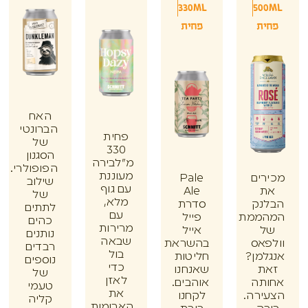
330ML
50
ת
פחית
האח
הברונטי
פחית
של
330
הסגנון
מ"לבירה
הפופולרי.
מעוננת
ים
Pale
שילוב
עם גוף
Ale
של
מלא,
נק
סדרת
לתתים
עם
ממת
פייל
כהים
מרירות
אייל
נותנים
שבאה
אס
בהשראת
רבדים
בול
מן?
חליטות
נוספים
כדי
ת
שאנחנו
של
לאזן
תה
אוהבים.
טעמי
את
רה.
לקחנו
קליה
הארומות