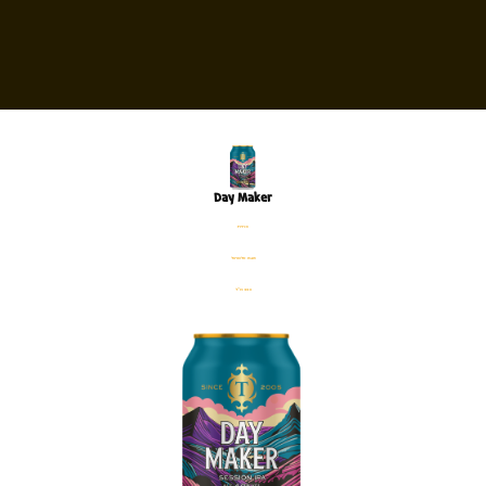
Day Maker
פחית
%4% אלכוהול
330 מ׳׳ל