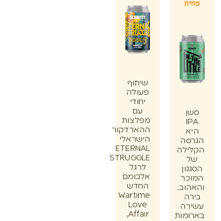
ת
שיתוף
פעולה
יחודי
עם
ן
מפלצות
I
ההארדקור
א
הישראלי
סה
ETERNAL
ילה
STRUGGLE
לרגל
ון
אלבומם
כר
החדש
וב.
Wartime
ה
Love
רה
Affair,
מות