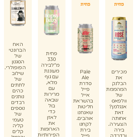
ת
פחית
האח
הברונטי
פחית
של
330
הסגנון
מ"לבירה
הפופולרי.
מעוננת
ים
Pale
שילוב
עם גוף
Ale
של
מלא,
נק
סדרת
לתתים
עם
ממת
פייל
כהים
מרירות
אייל
נותנים
שבאה
אס
בהשראת
רבדים
בול
מן?
חליטות
נוספים
כדי
ת
שאנחנו
של
לאזן
תה
אוהבים.
טעמי
את
רה.
לקחנו
קליה
הארומות
ה
בירת
קלים
הפירותיות
דה
פייל