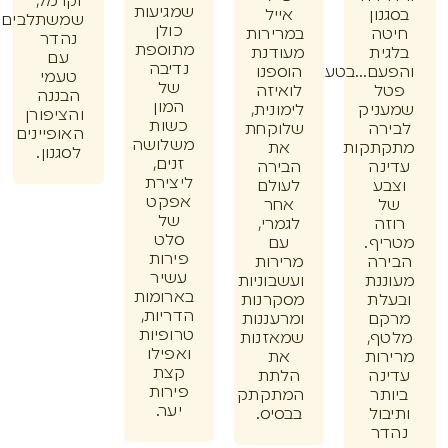
וקרמל,
שמגיעות
ון
אייל
שמשתלבים
כולן
ה
במרירות
נהדר
מתוספת
ית
מעודנת
עם
נדיבה
ם...בטעם
הוספנו
טעמי
של
ל
לואיזה
הבננה
המון
ניק
לימונית,
והציפורן
כשות
רה
שלוקחת
האופיינים
משלושה
תקות
את
לסגנון.
זנים,
נה
הבירה
ליצירת
ע
לעולם
אפקט
אחר
של
ה
לגמרי,
סלט
ף.
עם
פירות
רה
מרירות
עשיר
נת
ועשבוניות
בארומות
לת
מסקרנות
הדריות,
ם
ומרעננות
טרופיות
ף,
שמאזנות
ואפילו
ות
את
קצת
נה
הלתת
פירות
תר
המתקתק
יער.
ול
בבסיס.
ר