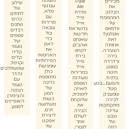
מעוננת
ים
Pale
שילוב
עם גוף
Ale
של
מלא,
נק
סדרת
לתתים
עם
ממת
פייל
כהים
מרירות
אייל
נותנים
שבאה
אס
בהשראת
רבדים
בול
מן?
חליטות
נוספים
כדי
ת
שאנחנו
של
לאזן
תה
אוהבים.
טעמי
את
רה.
לקחנו
קליה
הארומות
ה
בירת
קלים
הפירותיות
דה
פייל
וקרמל,
שמגיעות
ון
אייל
שמשתלבים
כולן
ה
במרירות
נהדר
מתוספת
ית
מעודנת
עם
נדיבה
ם...בטעם
הוספנו
טעמי
של
ל
לואיזה
הבננה
המון
ניק
לימונית,
והציפורן
כשות
רה
שלוקחת
האופיינים
משלושה
תקות
את
לסגנון.
זנים,
נה
הבירה
ליצירת
ע
לעולם
אפקט
אחר
של
ה
לגמרי,