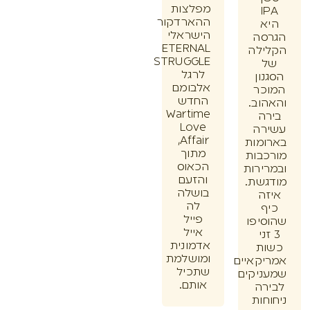
מפלצות
I
ההארדקור
א
הישראלי
סה
ETERNAL
ילה
STRUGGLE
לרגל
ון
אלבומם
כר
החדש
וב.
Wartime
ה
Love
רה
Affair,
מות
מתוך
בות
הכאוס
ירות
והזעם
שת.
בושלה
ה
לה
ף
פייל
יפו
אייל
זני
אדמונית
ת
ומושלמת
קאיים
שתכיל
יקים
אותם.
רה
חות