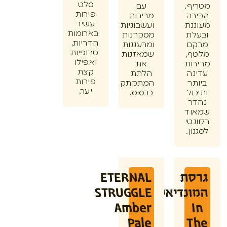
סלט
ף.
עם
פירות
רה
מרירות
עשיר
נת
ועשבוניות
בארומות
לת
מסקרנות
הדריות,
ם
ומרעננות
טרופיות
ף,
שמאזנות
ואפילו
ות
את
קצת
נה
הלתת
פירות
תר
המתקתק
יער.
ול
בבסיס.
ר
וד
נטי
ון.
סת
ETERNAL
ונדיאל
STRUGGLE
Amber
Pale
T