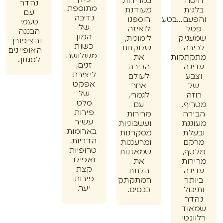
ה
במרירות
נהדר
מתוספת
ית
מעודנת
עם
נדיבה
ם...בטעם
הוספנו
טעמי
של
ל
לואיזה
הבננה
המון
ניק
לימונית,
והציפורן
כשות
רה
שלוקחת
האופיינים
משלושה
תקות
את
לסגנון.
זנים,
נה
הבירה
ליצירת
ע
לעולם
אפקט
אחר
של
ה
לגמרי,
סלט
ף.
עם
פירות
רה
מרירות
עשיר
נת
ועשבוניות
בארומות
לת
מסקרנות
הדריות,
ם
ומרעננות
טרופיות
ף,
שמאזנות
ואפילו
ות
את
קצת
נה
הלתת
פירות
תר
המתקתק
יער.
ול
בבסיס.
ר
וד
נטי