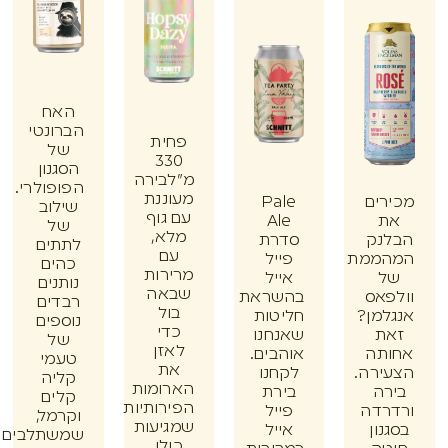
האח
הברונטי
פחית
של
330
הסגנון
מ"לבירה
הפופולרי.
מעוננת
ים
Pale
שילוב
עם גוף
Ale
של
מלא,
נק
סדרת
לתתים
עם
ממת
פייל
כהים
מרירות
אייל
נותנים
שבאה
אס
בהשראת
רבדים
בול
מן?
חליטות
נוספים
כדי
ת
שאנחנו
של
לאזן
תה
אוהבים.
טעמי
את
רה.
לקחנו
קליה
הארומות
ה
בירת
קלים
הפירותיות
דה
פייל
וקרמל,
שמגיעות
ון
אייל
שמשתלבים
כולן