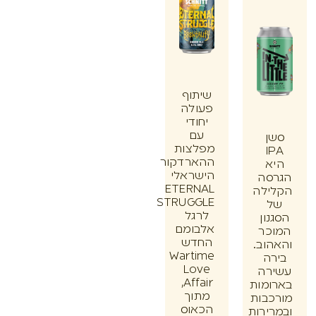
שיתוף
פעולה
יחודי
עם
ן
מפלצות
I
ההארדקור
א
הישראלי
סה
ETERNAL
ילה
STRUGGLE
לרגל
ון
אלבומם
כר
החדש
וב.
Wartime
ה
Love
רה
Affair,
מות
מתוך
בות
הכאוס
ירות