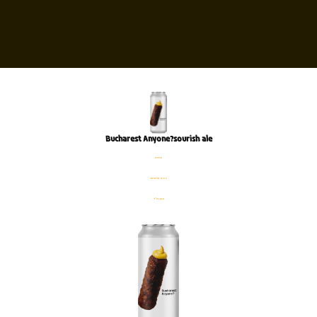
Bucharest Anyone?sourish ale
פחית
%5.7 אלכוהול
440 מ׳׳ל