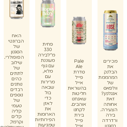
האח
הברונטי
פחית
של
330
הסגנון
מ"לבירה
הפופולרי.
מעוננת
ים
Pale
שילוב
עם גוף
Ale
של
מלא,
נק
סדרת
לתתים
עם
ממת
פייל
כהים
מרירות
אייל
נותנים
שבאה
אס
בהשראת
רבדים
בול
מן?
חליטות
נוספים
כדי
ת
שאנחנו
של
לאזן
תה
אוהבים.
טעמי
את
רה.
לקחנו
קליה
הארומות
ה
בירת
קלים
הפירותיות
דה
פייל
וקרמל,
שמגיעות
ון
אייל