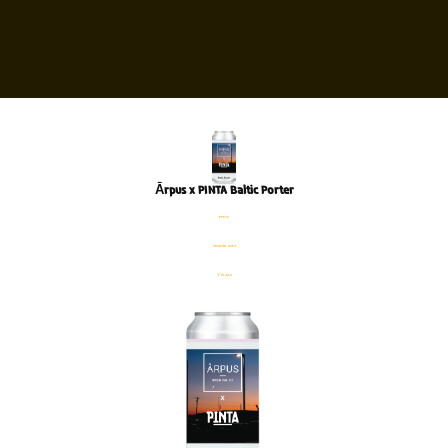
Ārpus x PINTA Baltic Porter
פחית
%9.7 אלכוהול
440 מ׳׳ל