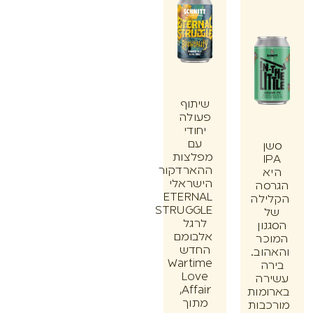
שיתוף
פעולה
יחודי
עם
ן
מפלצות
I
ההארדקור
א
הישראלי
סה
ETERNAL
ילה
STRUGGLE
לרגל
ון
אלבומם
כר
החדש
וב.
Wartime
ה
Love
רה
Affair,
מות
מתוך
בות