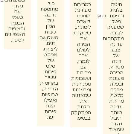
שמשתלבים
כולן
ה
במרירות
נהדר
מתוספת
ית
מעודנת
עם
נדיבה
ם...בטעם
הוספנו
טעמי
של
ל
לואיזה
הבננה
המון
ניק
לימונית,
והציפורן
כשות
רה
שלוקחת
האופיינים
משלושה
תקות
את
לסגנון.
זנים,
נה
הבירה
ליצירת
ע
לעולם
אפקט
אחר
של
ה
לגמרי,
סלט
ף.
עם
פירות
רה
מרירות
עשיר
נת
ועשבוניות
בארומות
לת
מסקרנות
הדריות,
ם
ומרעננות
טרופיות
ף,
שמאזנות
ואפילו
ות
את
קצת
נה
הלתת
פירות
תר
המתקתק
יער.
ול
בבסיס.
ר
וד