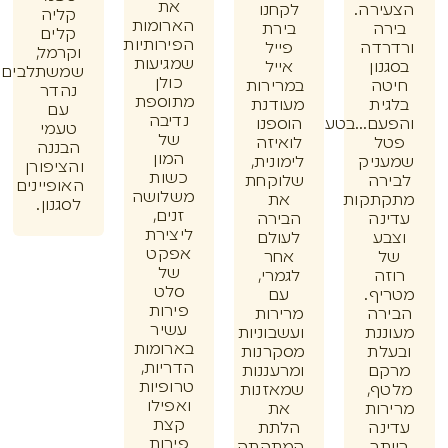
את
רה.
לקחנו
קליה
הארומות
ה
בירת
קלים
הפירותיות
דה
פייל
וקרמל,
שמגיעות
ון
אייל
שמשתלבים
כולן
ה
במרירות
נהדר
מתוספת
ית
מעודנת
עם
נדיבה
ם...בטעם
הוספנו
טעמי
של
ל
לואיזה
הבננה
המון
ניק
לימונית,
והציפורן
כשות
רה
שלוקחת
האופיינים
משלושה
תקות
את
לסגנון.
זנים,
נה
הבירה
ליצירת
ע
לעולם
אפקט
אחר
של
ה
לגמרי,
סלט
ף.
עם
פירות
רה
מרירות
עשיר
נת
ועשבוניות
בארומות
לת
מסקרנות
הדריות,
ם
ומרעננות
טרופיות
ף,
שמאזנות
ואפילו
ות
את
קצת
נה
הלתת
פירות
תר
המתקתק