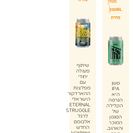
הול
33
ת
שיתוף
פעולה
יחודי
עם
ן
מפלצות
I
ההארדקור
א
הישראלי
סה
ETERNAL
ילה
STRUGGLE
לרגל
ון
אלבומם
כר
החדש
וב.