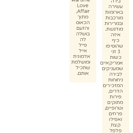
Wartime
ה
Love
רה
Affair,
מות
מתוך
בות
הכאוס
ירות
והזעם
שת.
בושלה
ה
לה
ף
פייל
יפו
אייל
זני
אדמונית
ת
ומושלמת
קאיים
שתכיל
יקים
אותם.
רה
חות
ירים
ם,
ות
ים
יים,
ים
לו
ת
ל