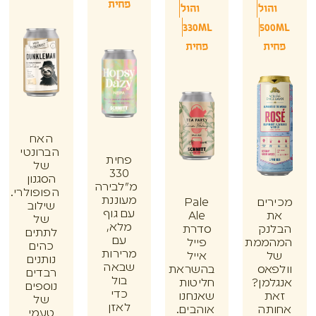
פחית
הול
והול
330ML
50
ת
פחית
האח
הברונטי
פחית
של
330
הסגנון
מ"לבירה
הפופולרי.
מעוננת
ים
Pale
שילוב
עם גוף
Ale
של
מלא,
נק
סדרת
לתתים
עם
ממת
פייל
כהים
מרירות
אייל
נותנים
שבאה
אס
בהשראת
רבדים
בול
מן?
חליטות
נוספים
כדי
ת
שאנחנו
של
לאזן
תה
אוהבים.
טעמי