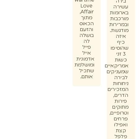
Wartime
ה
Love
רה
Affair,
מות
מתוך
בות
הכאוס
ירות
והזעם
שת.
בושלה
ה
לה
ף
פייל
יפו
אייל
זני
אדמונית
ת
ומושלמת
קאיים
שתכיל
יקים
אותם.
רה
חות
ירים
ם,
ות
ים
יים,
ים
לו
ת
ל