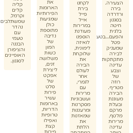
את
רה.
לקחנו
קליה
הארומות
ה
בירת
קלים
הפירותיות
דה
פייל
וקרמל,
שמגיעות
ון
אייל
שמשתלבים
כולן
ה
במרירות
נהדר
מתוספת
ית
מעודנת
עם
נדיבה
ם...בטעם
הוספנו
טעמי
של
ל
לואיזה
הבננה
המון
ניק
לימונית,
והציפורן
כשות
רה
שלוקחת
האופיינים
משלושה
תקות
את
לסגנון.
זנים,
נה
הבירה
ליצירת
ע
לעולם
אפקט
אחר
של
ה
לגמרי,
סלט
ף.
עם
פירות
רה
מרירות
עשיר
נת
ועשבוניות
בארומות
לת
מסקרנות
הדריות,
ם
ומרעננות
טרופיות
ף,
שמאזנות
ואפילו
ות
את
קצת
נה
הלתת
פירות
תר
המתקתק