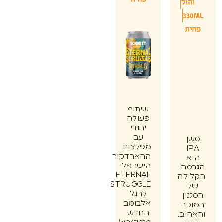
הול
33
ת
שיתוף
פעולה
יחודי
עם
ן
מפלצות
I
ההארדקור
א
הישראלי
סה
ETERNAL
ילה
STRUGGLE
לרגל
ון
אלבומם
כר
החדש
וב.