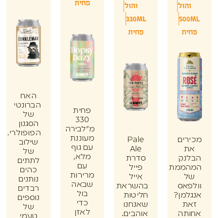
פחית
הול
והול
330ML
50
ת
פחית
האח
הברונטי
פחית
של
330
הסגנון
מ"לבירה
הפופולרי.
מעוננת
ים
Pale
שילוב
עם גוף
Ale
של
מלא,
נק
סדרת
לתתים
עם
ממת
פייל
כהים
מרירות
אייל
נותנים
שבאה
אס
בהשראת
רבדים
בול
מן?
חליטות
נוספים
כדי
ת
שאנחנו
של
לאזן
תה
אוהבים.
טעמי