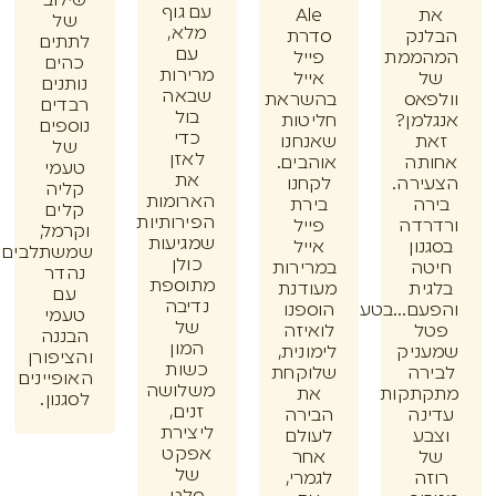
שילוב
עם גוף
Ale
של
מלא,
נק
סדרת
לתתים
עם
ממת
פייל
כהים
מרירות
אייל
נותנים
שבאה
אס
בהשראת
רבדים
בול
מן?
חליטות
נוספים
כדי
ת
שאנחנו
של
לאזן
תה
אוהבים.
טעמי
את
רה.
לקחנו
קליה
הארומות
ה
בירת
קלים
הפירותיות
דה
פייל
וקרמל,
שמגיעות
ון
אייל
שמשתלבים
כולן
ה
במרירות
נהדר
מתוספת
ית
מעודנת
עם
נדיבה
ם...בטעם
הוספנו
טעמי
של
ל
לואיזה
הבננה
המון
ניק
לימונית,
והציפורן
כשות
רה
שלוקחת
האופיינים
משלושה
תקות
את
לסגנון.
זנים,
נה
הבירה
ליצירת
ע
לעולם
אפקט
אחר
של
ה
לגמרי,