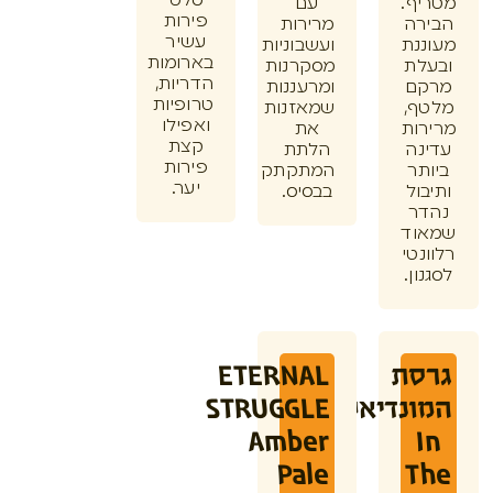
סלט
ף.
עם
פירות
רה
מרירות
עשיר
נת
ועשבוניות
בארומות
לת
מסקרנות
הדריות,
ם
ומרעננות
טרופיות
ף,
שמאזנות
ואפילו
ות
את
קצת
נה
הלתת
פירות
תר
המתקתק
יער.
ול
בבסיס.
ר
וד
נטי
ון.
סת
ETERNAL
ונדיאל
STRUGGLE
Amber
Pale
T