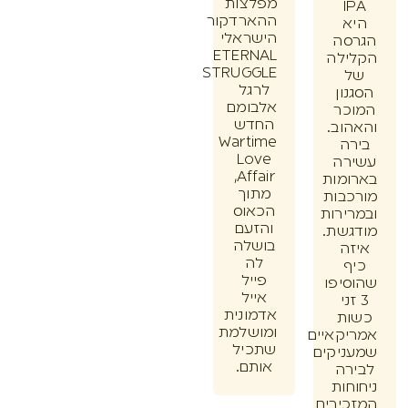
מפלצות
I
ההארדקור
א
הישראלי
סה
ETERNAL
ילה
STRUGGLE
לרגל
ון
אלבומם
כר
החדש
וב.
Wartime
ה
Love
רה
Affair,
מות
מתוך
בות
הכאוס
ירות
והזעם
שת.
בושלה
ה
לה
ף
פייל
יפו
אייל
זני
אדמונית
ת
ומושלמת
קאיים
שתכיל
יקים
אותם.
רה
חות
ירים