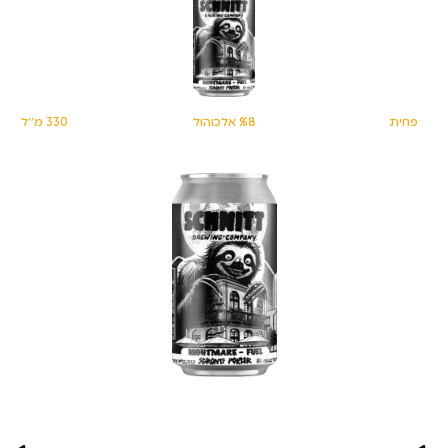
פחית
%8 אלכוהול
330 מ׳׳ל