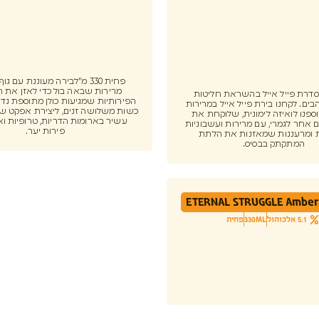
פחית 330 מ"לבירה מעוננת עם ג
מרירות שבאה בול כדי לאזן את 
Pale Al סדרת פייל אייל בהשראת חליטות
הפירותיות שמגיעות כולן מתוספת נדי
ים. לקחנו בירת פייל אייל במרירות
כשות משלושה זנים, ליצירת אפקט של
ספנו לואיזה לימונית, שלוקחת את
עשיר בארומות הדריות, טרופיות וא
 אחר לגמרי, עם מרירות ועשבוניות
פירות יער.
 ומרעננות שמאזנות את הלתת
המתקתק בבסיס.
ETERNAL STRUGGLE Amber 
5.1 אלכוהול
330ML
פחית