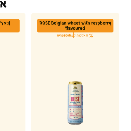
או
ROSE Belgian wheat with raspberry
flavoured
5 אלכוהול
500ML
פחית