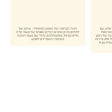
וף מלא, עם
האח הברונטי של הסגנון הפופולרי. שילוב של
הארומות
לתתים כהים נותנים רבדים נוספים של טעמי קליה
בה של המון
קלים וקרמל, שמשתלבים נהדר עם טעמי הבננה
 סלט פירות
והציפורן האופיינים לסגנון.
פילו קצת