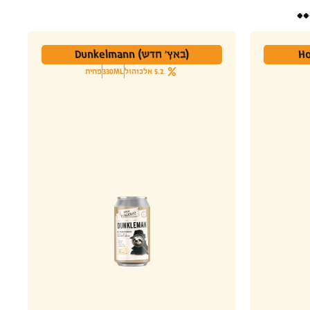
.
(באץ' חדש) Dunkelmann
5.2 אלכוהול
330ML
פחית