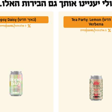
לי יעניינו אותך גם הבירות האלו..
(באץ' חדש) Tea Party: Lemon
(באץ' חדש) Hopsy Daisy
Verbena
7 אלכוהול
330ML
פחית
5 אלכוהול
330ML
פחית