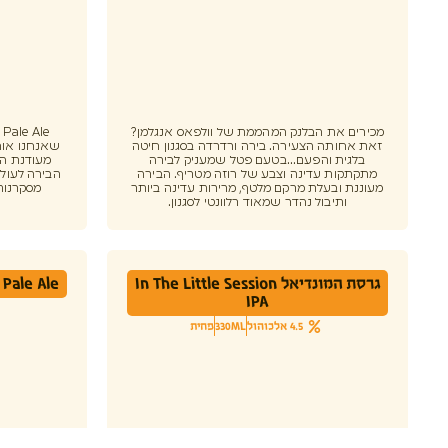
מכירים את הבלנק המהממת של וולפאס אנגלמן?
e
זאת אחותה הצעירה. בירה ורדרדה בסגנון חיטה
שאנחנו אוהב
בלגית והפעם...בטעם פטל שמעניק לבירה
מעודנת הו
מתקתקות עדינה וצבע של רוזה מטריף. הבירה
הבירה לעולם
מעוננת ובעלת מרקם מלטף, מרירות עדינה ביותר
מסקרנות
ותיבול נהדר שמאוד רלוונטי לסגנון.
גרסת המונדיאל In The Little Session
Pale Ale
IPA
4.5 אלכוהול
330ML
פחית