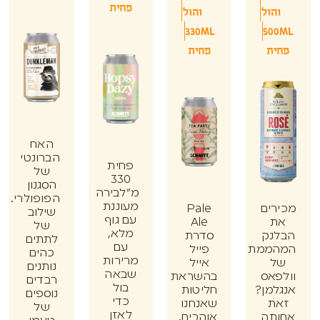
פחית
הול
והול
330ML
50
ת
פחית
האח
הברונטי
פחית
של
330
הסגנון
מ"לבירה
הפופולרי.
מעוננת
ים
Pale
שילוב
עם גוף
Ale
של
מלא,
נק
סדרת
לתתים
עם
ממת
פייל
כהים
מרירות
אייל
נותנים
שבאה
אס
בהשראת
רבדים
בול
מן?
חליטות
נוספים
כדי
ת
שאנחנו
של
לאזן
תה
אוהבים.