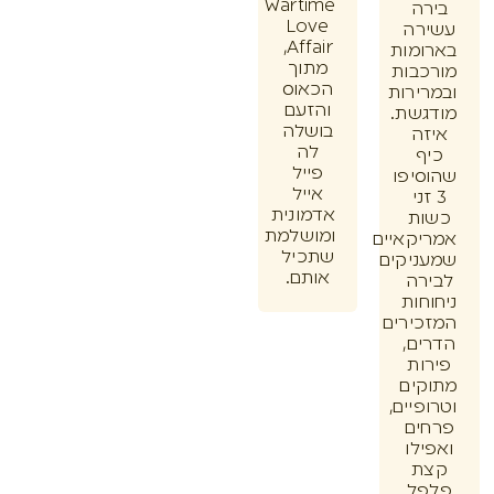
Wartime
ה
Love
רה
Affair,
מות
מתוך
בות
הכאוס
ירות
והזעם
שת.
בושלה
ה
לה
ף
פייל
יפו
אייל
זני
אדמונית
ת
ומושלמת
קאיים
שתכיל
יקים
אותם.
רה
חות
ירים
ם,
ות
ים
יים,
ים
לו
ת
ל