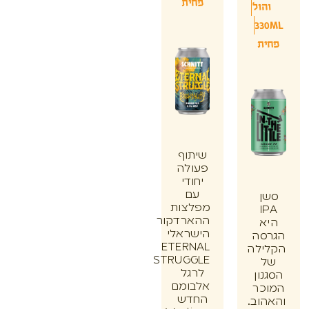
פחית
הול
33
ת
שיתוף
פעולה
יחודי
עם
ן
מפלצות
I
ההארדקור
א
הישראלי
סה
ETERNAL
ילה
STRUGGLE
לרגל
ון
אלבומם
כר
החדש
וב.