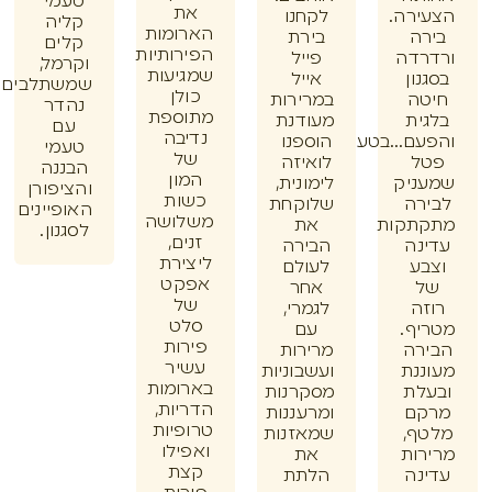
טעמי
את
רה.
לקחנו
קליה
הארומות
ה
בירת
קלים
הפירותיות
דה
פייל
וקרמל,
שמגיעות
ון
אייל
שמשתלבים
כולן
ה
במרירות
נהדר
מתוספת
ית
מעודנת
עם
נדיבה
ם...בטעם
הוספנו
טעמי
של
ל
לואיזה
הבננה
המון
ניק
לימונית,
והציפורן
כשות
רה
שלוקחת
האופיינים
משלושה
תקות
את
לסגנון.
זנים,
נה
הבירה
ליצירת
ע
לעולם
אפקט
אחר
של
ה
לגמרי,
סלט
ף.
עם
פירות
רה
מרירות
עשיר
נת
ועשבוניות
בארומות
לת
מסקרנות
הדריות,
ם
ומרעננות
טרופיות
ף,
שמאזנות
ואפילו
ות
את
קצת
נה
הלתת