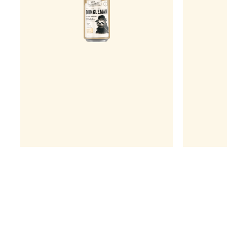
וף מלא, עם
האח הברונטי של הסגנון הפופולרי. שילוב של
הארומות
לתתים כהים נותנים רבדים נוספים של טעמי קליה
בה של המון
קלים וקרמל, שמשתלבים נהדר עם טעמי הבננה
 סלט פירות
והציפורן האופיינים לסגנון.
פילו קצת