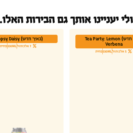
לי יעניינו אותך גם הבירות האלו..
(באץ' חדש) Tea Party: Lemon
(באץ' חדש) Hopsy Daisy
Verbena
7 אלכוהול
330ML
פחית
5 אלכוהול
330ML
פחית