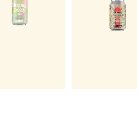
פחית 330 מ"לבירה מעוננת עם ג
מרירות שבאה בול כדי לאזן את 
Pale Al סדרת פייל אייל בהשראת חליטות
הפירותיות שמגיעות כולן מתוספת נדי
ים. לקחנו בירת פייל אייל במרירות
כשות משלושה זנים, ליצירת אפקט של
ספנו לואיזה לימונית, שלוקחת את
עשיר בארומות הדריות, טרופיות וא
 אחר לגמרי, עם מרירות ועשבוניות
פירות יער.
 ומרעננות שמאזנות את הלתת
המתקתק בבסיס.