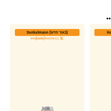
.
(באץ' חדש) Dunkelmann
5.2 אלכוהול
330ML
פחית