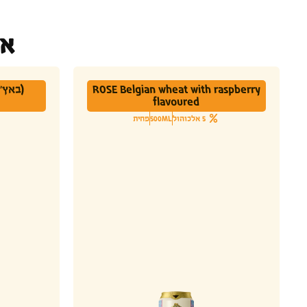
או
ROSE Belgian wheat with raspberry
flavoured
5 אלכוהול
500ML
פחית