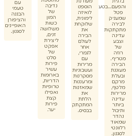
מתוספת
ית
מעודנת
עם
נדיבה
ם...בטעם
הוספנו
טעמי
של
ל
לואיזה
הבננה
המון
ניק
לימונית,
והציפורן
כשות
רה
שלוקחת
האופיינים
משלושה
תקות
את
לסגנון.
זנים,
נה
הבירה
ליצירת
ע
לעולם
אפקט
אחר
של
ה
לגמרי,
סלט
ף.
עם
פירות
רה
מרירות
עשיר
נת
ועשבוניות
בארומות
לת
מסקרנות
הדריות,
ם
ומרעננות
טרופיות
ף,
שמאזנות
ואפילו
ות
את
קצת
נה
הלתת
פירות
תר
המתקתק
יער.
ול
בבסיס.
ר
וד
נטי
ון.