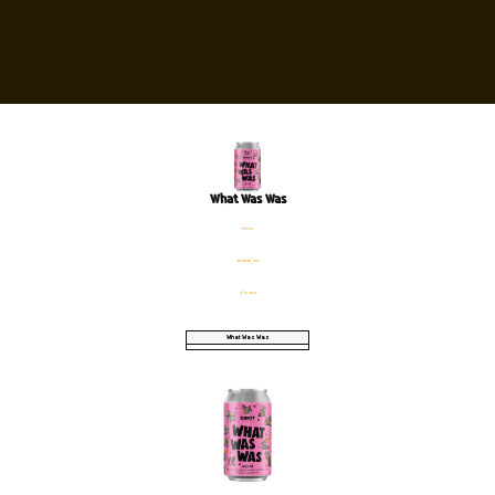
What Was Was
פחית
%6 אלכוהול
330 מ׳׳ל
What Was Was