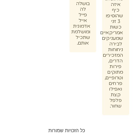
בושלה
ה
לה
ף
פייל
יפו
אייל
זני
אדמונית
ת
ומושלמת
קאיים
שתכיל
יקים
אותם.
רה
חות
ירים
ם,
ות
ים
יים,
ים
לו
ת
ל
ר.
כל הזכויות שמורות