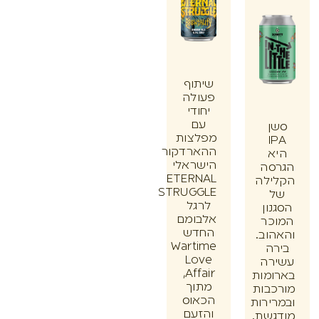
שיתוף
פעולה
יחודי
עם
ן
מפלצות
I
ההארדקור
א
הישראלי
סה
ETERNAL
ילה
STRUGGLE
לרגל
ון
אלבומם
כר
החדש
וב.
Wartime
ה
Love
רה
Affair,
מות
מתוך
בות
הכאוס
ירות
והזעם
שת.