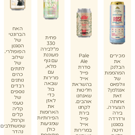
האח
הברונטי
פחית
של
330
הסגנון
מ"לבירה
הפופולרי.
מעוננת
ים
Pale
שילוב
עם גוף
Ale
של
מלא,
נק
סדרת
לתתים
עם
ממת
פייל
כהים
מרירות
אייל
נותנים
שבאה
אס
בהשראת
רבדים
בול
מן?
חליטות
נוספים
כדי
ת
שאנחנו
של
לאזן
תה
אוהבים.
טעמי
את
רה.
לקחנו
קליה
הארומות
ה
בירת
קלים
הפירותיות
דה
פייל
וקרמל,
שמגיעות
ון
אייל
שמשתלבים
כולן
ה
במרירות
נהדר