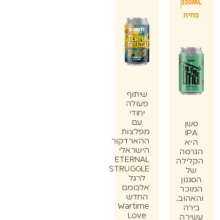
33
ת
שיתוף
פעולה
יחודי
עם
ן
מפלצות
I
ההארדקור
א
הישראלי
סה
ETERNAL
ילה
STRUGGLE
לרגל
ון
אלבומם
כר
החדש
וב.
Wartime
ה
Love
רה