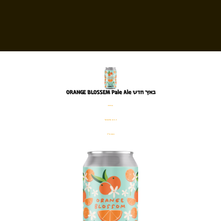
באץ' חדש ORANGE BLOSSEM Pale Ale
פחית
%5.5 אלכוהול
330 מ׳׳ל