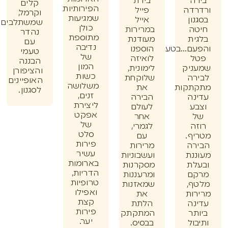
ה
בירת
קלים
הפירותיות
דה
פייל
וקרמל,
שמגיעות
ון
אייל
שמשתלבים
כולן
ה
במרירות
נהדר
מתוספת
ית
מעודנת
עם
נדיבה
ם...בטעם
הוספנו
טעמי
של
ל
לואיזה
הבננה
המון
ניק
לימונית,
והציפורן
כשות
רה
שלוקחת
האופיינים
משלושה
תקות
את
לסגנון.
זנים,
נה
הבירה
ליצירת
ע
לעולם
אפקט
אחר
של
ה
לגמרי,
סלט
ף.
עם
פירות
רה
מרירות
עשיר
נת
ועשבוניות
בארומות
לת
מסקרנות
הדריות,
ם
ומרעננות
טרופיות
ף,
שמאזנות
ואפילו
ות
את
קצת
נה
הלתת
פירות
תר
המתקתק
יער.
ול
בבסיס.