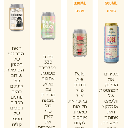
330ML
50
ת
פחית
האח
הברונטי
פחית
של
330
הסגנון
מ"לבירה
הפופולרי.
מעוננת
ים
Pale
שילוב
עם גוף
Ale
של
מלא,
נק
סדרת
לתתים
עם
ממת
פייל
כהים
מרירות
אייל
נותנים
שבאה
אס
בהשראת
רבדים
בול
מן?
חליטות
נוספים
כדי
ת
שאנחנו
של
לאזן
תה
אוהבים.
טעמי
את
רה.
לקחנו
קליה
הארומות